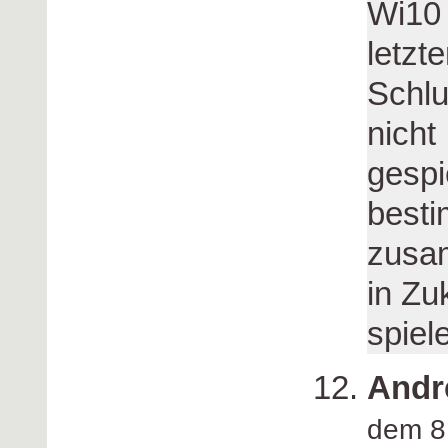
Wi10 
letzt
Schlu
nicht
gespi
besti
zusam
in Zu
spiel
Andr
dem 8