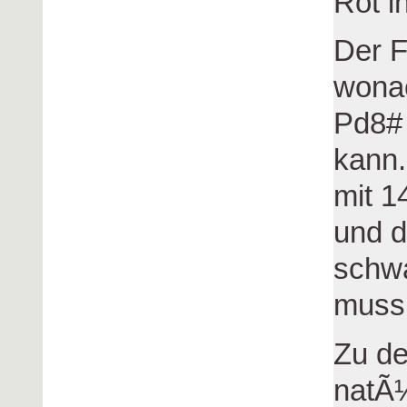
Rot i
Der F
wona
Pd8#
kann.
mit 1
und d
schwa
muss,
Zu de
natÃ¼