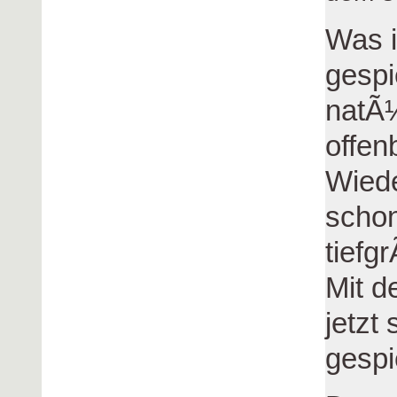
Was i
gespi
natÃ¼
offen
Wied
schon
tief
Mit d
jetzt
gespi