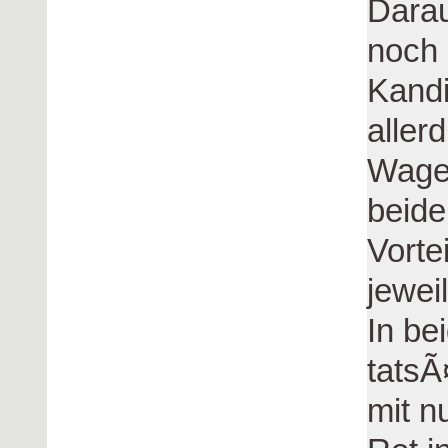
Darau
noch 
Kandi
aller
Wagen
beide
Vorte
jewei
In be
tatsÃ
mit n