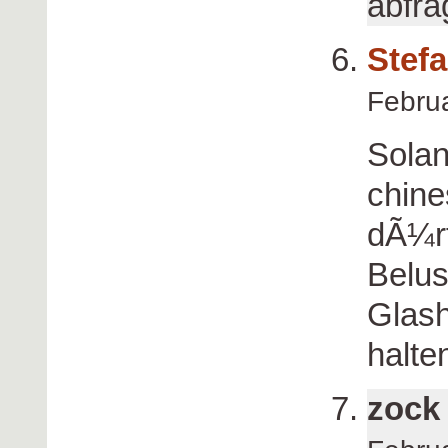
abfra
Stef
Febru
Solan
chine
dÃ¼rf
Belus
Glas
halt
zock