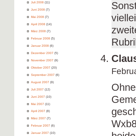
Sonst
Juli 2008
(11)
Juni 2008
(7)
viell
Mai 2008
(7)
April 2008
(14)
zweit
März 2008
(7)
Rubri
Februar 2008
(5)
Januar 2008
(6)
Dezember 2007
(5)
Clau
November 2007
(9)
Oktober 2007
(20)
Febru
September 2007
(6)
August 2007
(9)
Ohne 
Juli 2007
(12)
Gemei
Juni 2007
(10)
Mai 2007
(11)
gesch
April 2007
(8)
März 2007
(7)
Wxb8 
Februar 2007
(6)
beide
Januar 2007
(10)