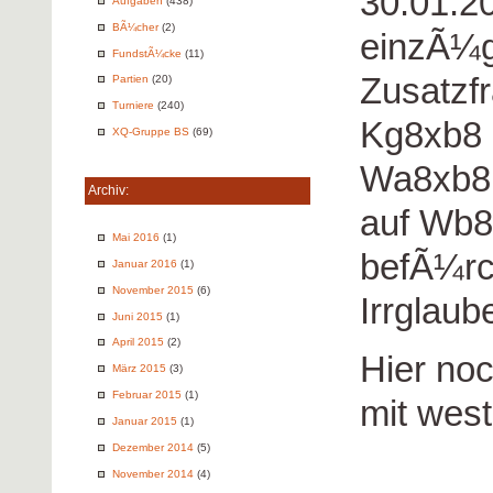
30.01.20
Aufgaben
(438)
BÃ¼cher
(2)
einzÃ¼g
FundstÃ¼cke
(11)
Zusatzfr
Partien
(20)
Turniere
(240)
Kg8xb8 g
XQ-Gruppe BS
(69)
Wa8xb8 1
Archiv:
auf Wb8
Mai 2016
(1)
befÃ¼rc
Januar 2016
(1)
November 2015
(6)
Irrglaub
Juni 2015
(1)
April 2015
(2)
Hier no
März 2015
(3)
Februar 2015
(1)
mit wes
Januar 2015
(1)
Dezember 2014
(5)
November 2014
(4)