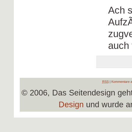
Ach s
AufzÃ
zugve
auch 
RSS
|
Kommentare a
© 2006, Das Seitendesign geh
Design
und wurde a