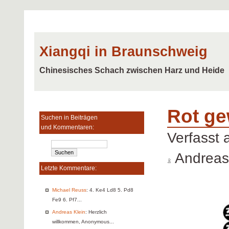
Xiangqi in Braunschweig
Chinesisches Schach zwischen Harz und Heide
Rot ge
Suchen in Beiträgen
und Kommentaren:
Verfasst
Andreas
Letzte Kommentare:
Michael Reuss
: 4. Ke4 Ld8 5. Pd8
Fe9 6. Pf7...
Andreas Klein
: Herzlich
willkommen, Anonymous...