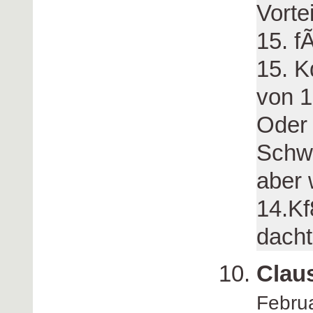
Vorte
15. f
15. K
von 
Oder
Schwa
aber 
14.Kf
dacht
Clau
Febru