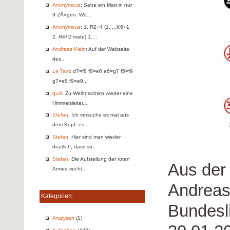
Anonymous
: Sehe ein Matt in nur
9 ZÅ«gen. Wo...
Anonymous
: 1. R2+4 (1. ...K6+1
2. H4+2 mate) 1....
Andreas Klein
: Auf der Webseite
des...
Le Tam
: d7=f8 f8=e6 e6=g7 f5=f9
g7=e8 f9=e9...
quirl
: Zu Weihnachten wieder eine
Himmelsleiter...
Stefan
: Ich versuche es mal aus
dem Kopf, es...
Stefan
: Hier sind man wieder
deutlich, dass so...
Stefan
: Die Aufstellung der roten
Aus der
Armee riecht...
Andreas
Kategorien:
Bundesl
Analysen
(1)