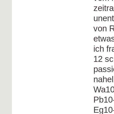
zeitr
unent
von R
etwas
ich f
12 s
passi
nahel
Wa10
Pb10
Eg10