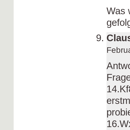
Was w
gefol
Clau
Febru
Antwo
Frage
14.Kf
erstm
probi
16.W