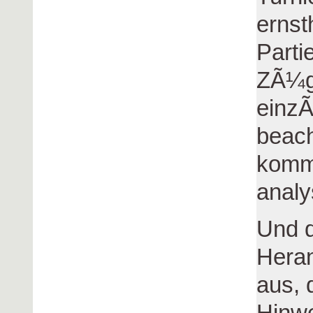
ernst
Parti
ZÃ¼g
einzÃ
beach
komme
analy
Und d
Hera
aus, 
Hinwe