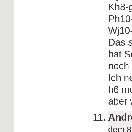
Kh8-
Ph10-
Wj10
Das s
hat 
noch 
Ich n
h6 me
aber
Andr
dem 8