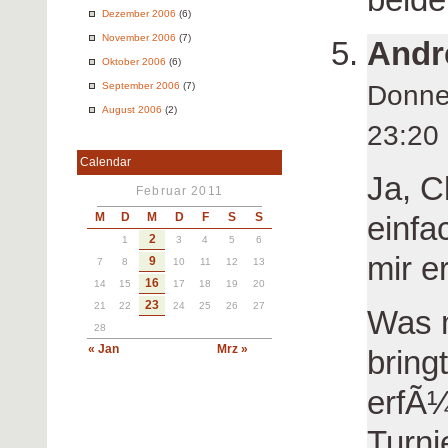
Dezember 2006
(6)
November 2006
(7)
Andr
Oktober 2006
(6)
Donne
September 2006
(7)
August 2006
(2)
23:2
Calendar
Ja, C
Februar 2011
einfa
M
D
M
D
F
S
S
2
1
3
4
5
6
mir e
9
7
8
10
11
12
13
16
14
15
17
18
19
20
23
21
22
24
25
26
27
Was 
28
« Jan
Mrz »
bringt
erfÃ¼
Turni