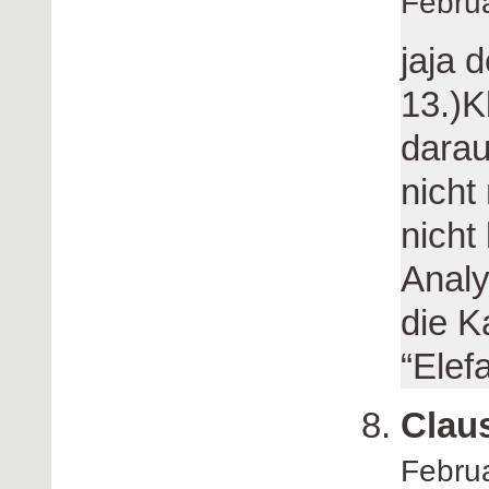
Febru
jaja 
13.)K
darau
nicht
nicht
Analy
die K
“Elef
Clau
Febru