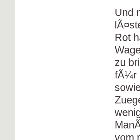
Und n
lÃ¤st
Rot h
Wagen
zu br
fÃ¼r 
sowie
Zuege
wenig
ManÃ
vom r