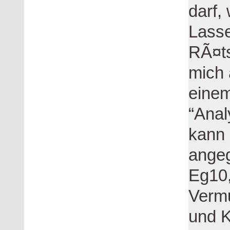
darf, 
Lasse
RÃ¤ts
mich
einem
“Anal
kann 
ange
Eg10,
Verm
und K