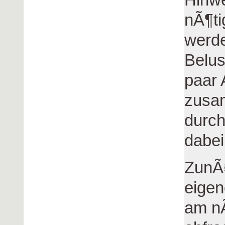
nÃ¶ti
werde
Belus
paar
zusa
durch
dabei
ZunÃ¤
eigen
am nÃ