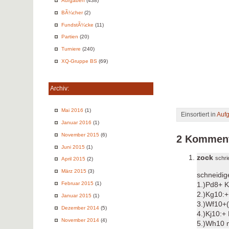
Aufgaben
(438)
BÃ¼cher
(2)
FundstÃ¼cke
(11)
Partien
(20)
Turniere
(240)
XQ-Gruppe BS
(69)
Archiv:
Mai 2016
(1)
Einsortiert in
Auf
Januar 2016
(1)
November 2015
(6)
2 Kommen
Juni 2015
(1)
zock
schr
April 2015
(2)
März 2015
(3)
schneidig
Februar 2015
(1)
1.)Pd8+ K
2.)Kg10:+
Januar 2015
(1)
3.)Wf10+(
Dezember 2014
(5)
4.)Kj10:+
November 2014
(4)
5.)Wh10 