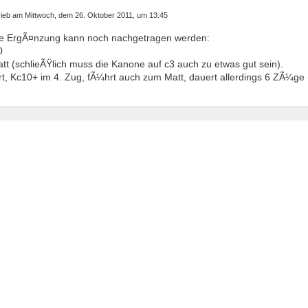
rieb am
Mittwoch, dem 26. Oktober 2011, um 13:45
ne ErgÃ¤nzung kann noch nachgetragen werden:
0
tt (schlieÃŸlich muss die Kanone auf c3 auch zu etwas gut sein).
, Kc10+ im 4. Zug, fÃ¼hrt auch zum Matt, dauert allerdings 6 ZÃ¼ge (