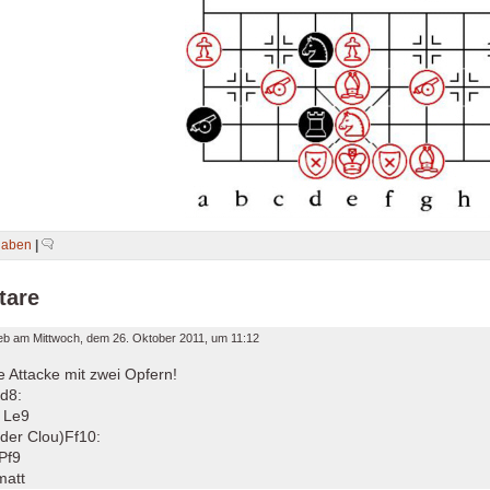
gaben
|
tare
ieb am
Mittwoch, dem 26. Oktober 2011, um 11:12
e Attacke mit zwei Opfern!
d8:
 Le9
der Clou)Ff10:
 Pf9
matt