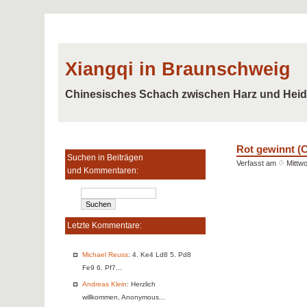
Xiangqi in Braunschweig
Chinesisches Schach zwischen Harz und Hei
Rot gewinnt (C
Suchen in Beiträgen
Verfasst am
Mittwo
und Kommentaren:
Letzte Kommentare:
Michael Reuss
: 4. Ke4 Ld8 5. Pd8
Fe9 6. Pf7...
Andreas Klein
: Herzlich
willkommen, Anonymous...