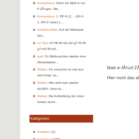
Anonymous
: Sehe ein Matt in nur
9 ZÅ«gen. Wo...
Anonymous
: 1. R2+4 (1. ...K6+1
2. H4+2 mate) 1....
Andreas Klein
: Auf der Webseite
des...
Le Tam
: d7=f8 f8=e6 e6=g7 f5=f9
g7=e8 f9=e9...
quirl
: Zu Weihnachten wieder eine
Himmelsleiter...
Matt in fÃ¼nf 
Stefan
: Ich versuche es mal aus
dem Kopf, es...
Hier noch das a
Stefan
: Hier sind man wieder
deutlich, dass so...
Stefan
: Die Aufstellung der roten
Armee riecht...
Kategorien:
Analysen
(1)