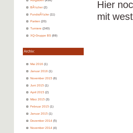
Aufgaben
(438)
Hier no
BÃ¼cher
(2)
mit wes
FundstÃ¼cke
(11)
Partien
(20)
Turniere
(240)
XQ-Gruppe BS
(69)
Archiv:
Mai 2016
(1)
Januar 2016
(1)
November 2015
(6)
Juni 2015
(1)
April 2015
(2)
März 2015
(3)
Februar 2015
(1)
Januar 2015
(1)
Dezember 2014
(5)
November 2014
(4)