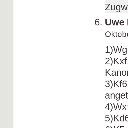
Zugwi
Uwe 
Oktob
1)Wg1
2)Kxf
Kano
3)Kf6
ange
4)Wxf
5)Kd6