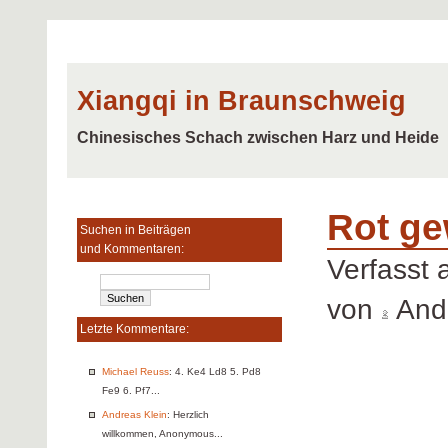
Xiangqi in Braunschweig
Chinesisches Schach zwischen Harz und Heide
Rot ge
Suchen in Beiträgen
und Kommentaren:
Verfasst
von
Andr
Letzte Kommentare:
Michael Reuss
: 4. Ke4 Ld8 5. Pd8
Fe9 6. Pf7...
Andreas Klein
: Herzlich
willkommen, Anonymous...