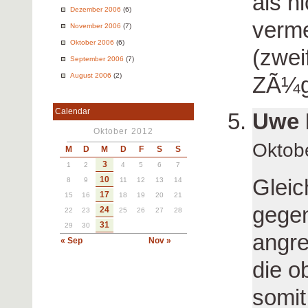
als n
Dezember 2006
(6)
verme
November 2006
(7)
Oktober 2006
(6)
(zweif
September 2006
(7)
August 2006
(2)
ZÃ¼g
Calendar
Uwe 
Oktober 2012
Oktob
M
D
M
D
F
S
S
3
1
2
4
5
6
7
10
Gleic
8
9
11
12
13
14
17
15
16
18
19
20
21
gegen
24
22
23
25
26
27
28
31
29
30
angre
« Sep
Nov »
die o
somit