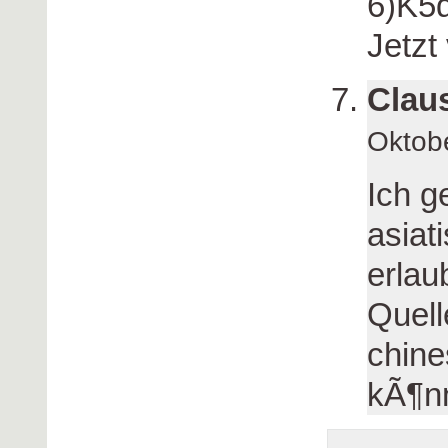
6)K5
Jetzt 
Clau
Oktob
Ich g
asiat
erlau
Quell
chine
kÃ¶nn