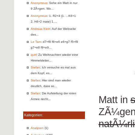
Anonymous
: Sehe ein Matt in nur
9 ZÅ«gen. Wo...
Anonymous
: 1. R2+4 (1. ...K6+1
2. H4+2 mate) 1....
Andreas Klein
: Auf der Webseite
des...
Le Tam
: d7=f8 f8=e6 e6=g7 f5=f9
g7=e8 f9=e9...
quirl
: Zu Weihnachten wieder eine
Himmelsleiter...
Stefan
: Ich versuche es mal aus
dem Kopf, es...
Stefan
: Hier sind man wieder
deutlich, dass so...
Stefan
: Die Aufstellung der roten
Matt in
Armee riecht...
ZÃ¼gen
Kategorien:
natÃ¼rli
Analysen
(1)