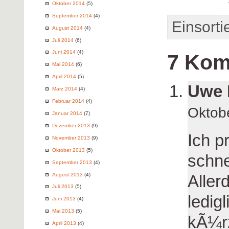
Oktober 2014
(5)
September 2014
(4)
Einsortie
August 2014
(4)
Juli 2014
(6)
Juni 2014
(4)
7 Kom
Mai 2014
(6)
April 2014
(5)
Uwe 
März 2014
(4)
Februar 2014
(4)
Oktob
Januar 2014
(7)
Dezember 2013
(9)
Ich p
November 2013
(9)
Oktober 2013
(5)
schne
September 2013
(4)
August 2013
(4)
Aller
Juli 2013
(5)
ledig
Juni 2013
(4)
Mai 2013
(5)
kÃ¼rz
April 2013
(4)