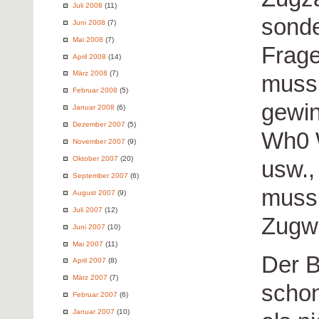
Juli 2008
(11)
sonde
Juni 2008
(7)
Mai 2008
(7)
Frag
April 2008
(14)
März 2008
(7)
muss,
Februar 2008
(5)
gewin
Januar 2008
(6)
Dezember 2007
(5)
Wh0 
November 2007
(9)
Oktober 2007
(20)
usw.,
September 2007
(6)
muss.
August 2007
(9)
Juli 2007
(12)
Zugw
Juni 2007
(10)
Mai 2007
(11)
Der B
April 2007
(8)
März 2007
(7)
schon
Februar 2007
(6)
Januar 2007
(10)