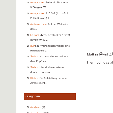
Anonymous
: Sehe ein Matt in nur
9 ZÅ«gen. Wo...
Anonymous
: 1. R2+4 (1. ...K6+1
2. H4+2 mate) 1....
Andreas Klein
: Auf der Webseite
des...
Le Tam
: d7=f8 f8=e6 e6=g7 f5=f9
g7=e8 f9=e9...
quirl
: Zu Weihnachten wieder eine
Himmelsleiter...
Matt in fÃ¼nf 
Stefan
: Ich versuche es mal aus
dem Kopf, es...
Hier noch das a
Stefan
: Hier sind man wieder
deutlich, dass so...
Stefan
: Die Aufstellung der roten
Armee riecht...
Kategorien:
Analysen
(1)