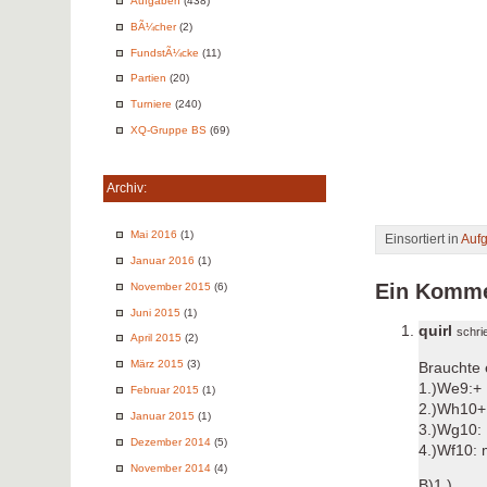
Aufgaben
(438)
BÃ¼cher
(2)
FundstÃ¼cke
(11)
Partien
(20)
Turniere
(240)
XQ-Gruppe BS
(69)
Archiv:
Mai 2016
(1)
Einsortiert in
Auf
Januar 2016
(1)
Ein Komme
November 2015
(6)
Juni 2015
(1)
quirl
schr
April 2015
(2)
März 2015
(3)
Brauchte 
1.)We9:+ 
Februar 2015
(1)
2.)Wh10+ 
Januar 2015
(1)
3.)Wg10: 
Dezember 2014
(5)
4.)Wf10: 
November 2014
(4)
B)1.)……