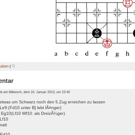
gaben
|
ntar
ieb am
Mittwoch, dem 16. Januar 2013, um 15:40
etwas um Schwarz noch den 5.Zug erreichen zu lassen
Le9:(Fd10 unter B] lebt lÃ¤nger)
Eg10(Lf10 Wf10: als DreizÃ¼ger)
Lf10
matt
.Fd10