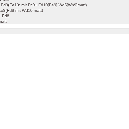
 Fd9(Fe10: mit Pc9+ Fd10[Fe9] Wd5[Wh9]matt)
Le9(Fd8 mit Wd10 matt)
+ Fd8
matt