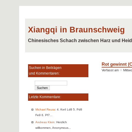
Xiangqi in Braunschweig
Chinesisches Schach zwischen Harz und Hei
Rot gewinnt (
Suchen in Beiträgen
Verfasst am
Mittwo
und Kommentaren:
Letzte Kommentare:
Michael Reuss
: 4. Ke4 Ld8 5. Pd8
Fe9 6. Pf7...
Andreas Klein
: Herzlich
willkommen, Anonymous...