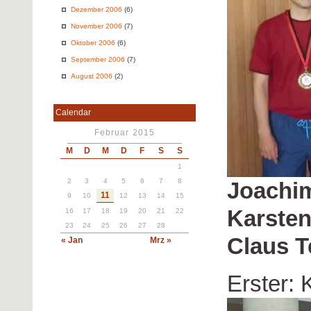
Dezember 2006
(6)
November 2006
(7)
Oktober 2006
(6)
September 2006
(7)
August 2006
(2)
Calendar
Februar 2015
M
D
M
D
F
S
S
1
2
3
4
5
6
7
8
Joachi
11
9
10
12
13
14
15
Karsten
16
17
18
19
20
21
22
23
24
25
26
27
28
Claus 
« Jan
Mrz »
Erster: 