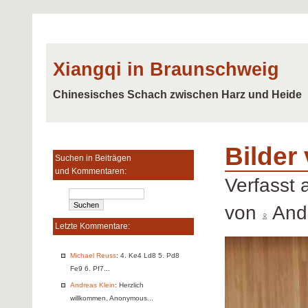
Xiangqi in Braunschweig
Chinesisches Schach zwischen Harz und Heide
Bilder
Suchen in Beiträgen
und Kommentaren:
Verfasst
von
Andr
Letzte Kommentare:
Michael Reuss
: 4. Ke4 Ld8 5. Pd8
Fe9 6. Pf7...
Andreas Klein
: Herzlich
willkommen, Anonymous...