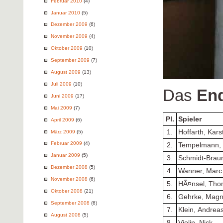
Februar 2010
(4)
Januar 2010
(5)
Dezember 2009
(6)
November 2009
(4)
Oktober 2009
(10)
September 2009
(7)
August 2009
(13)
Juli 2009
(10)
Das
En
Juni 2009
(17)
Mai 2009
(7)
Pl.
Spieler
April 2009
(6)
1.
Hoffarth, Kars
März 2009
(5)
Februar 2009
(4)
2.
Tempelmann, 
Januar 2009
(5)
3.
Schmidt-Brau
Dezember 2008
(5)
4.
Wanner, Marc
November 2008
(6)
5.
HÃ¤nsel, Th
Oktober 2008
(21)
6.
Gehrke, Mag
September 2008
(6)
7.
Klein, Andrea
August 2008
(5)
8.
Violin, Nick