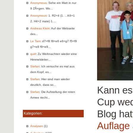
Anonymous
: Sehe ein Matt in nur
9 ZÅ«gen. Wo...
Anonymous
: 1. R2+4 (1. ...K6+1
2. H4+2 mate) 1....
Andreas Klein
: Auf der Webseite
des...
Le Tam
: d7=f8 f8=e6 e6=g7 f5=f9
g7=e8 f9=e9...
quirl
: Zu Weihnachten wieder eine
Himmelsleiter...
Stefan
: Ich versuche es mal aus
dem Kopf, es...
Stefan
: Hier sind man wieder
deutlich, dass so...
Kann es
Stefan
: Die Aufstellung der roten
Armee riecht...
Cup wed
Blog hat
Kategorien:
Auflage
Analysen
(1)