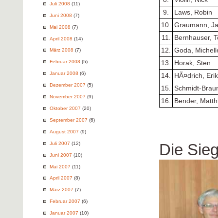
Juli 2008
(11)
9.
Laws, Robin
Juni 2008
(7)
10.
Graumann, Ja
Mai 2008
(7)
11.
Bernhauser, 
April 2008
(14)
12.
Goda, Michell
März 2008
(7)
Februar 2008
(5)
13.
Horak, Sten
Januar 2008
(6)
14.
HÃ¤drich, Erik
Dezember 2007
(5)
15.
Schmidt-Braun
November 2007
(9)
16.
Bender, Matth
Oktober 2007
(20)
September 2007
(6)
August 2007
(9)
Juli 2007
(12)
Die Sie
Juni 2007
(10)
Mai 2007
(11)
April 2007
(8)
März 2007
(7)
Februar 2007
(6)
Januar 2007
(10)