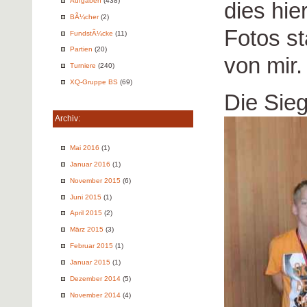
Aufgaben
(438)
dies hie
BÃ¼cher
(2)
Fotos st
FundstÃ¼cke
(11)
Partien
(20)
von mir.
Turniere
(240)
XQ-Gruppe BS
(69)
Die Sie
Archiv:
Mai 2016
(1)
Januar 2016
(1)
November 2015
(6)
Juni 2015
(1)
April 2015
(2)
März 2015
(3)
Februar 2015
(1)
Januar 2015
(1)
Dezember 2014
(5)
November 2014
(4)