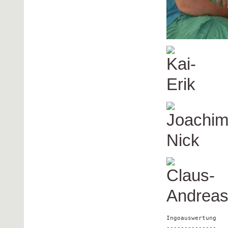
Ingoauswertung

--------------
