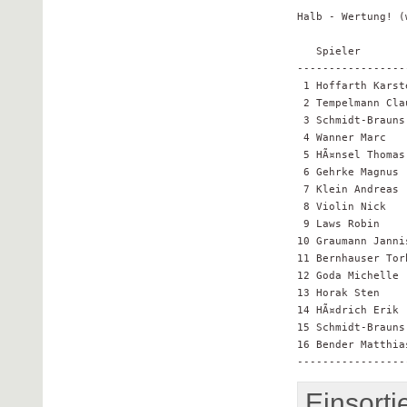
Halb - Wertung! (
   Spieler       
-----------------
 1 Hoffarth Karst
 2 Tempelmann Cla
 3 Schmidt-Brauns
 4 Wanner Marc   
 5 HÃ¤nsel Thomas
 6 Gehrke Magnus 
 7 Klein Andreas 
 8 Violin Nick   
 9 Laws Robin    
10 Graumann Janni
11 Bernhauser Tor
12 Goda Michelle 
13 Horak Sten    
14 HÃ¤drich Erik 
15 Schmidt-Brauns
16 Bender Matthia
Einsorti