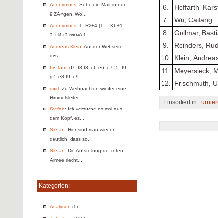
Anonymous
: Sehe ein Matt in nur
6.
Hoffarth, Kars
9 ZÅ«gen. Wo...
7.
Wu, Caifang
Anonymous
: 1. R2+4 (1. ...K6+1
8.
Gollmar, Bast
2. H4+2 mate) 1....
9.
Reinders, Rud
Andreas Klein
: Auf der Webseite
des...
10.
Klein, Andrea
Le Tam
: d7=f8 f8=e6 e6=g7 f5=f9
11.
Meyersieck, M
g7=e8 f9=e9...
12.
Frischmuth, 
quirl
: Zu Weihnachten wieder eine
Himmelsleiter...
Einsortiert in
Turnier
Stefan
: Ich versuche es mal aus
dem Kopf, es...
Stefan
: Hier sind man wieder
deutlich, dass so...
Stefan
: Die Aufstellung der roten
Armee riecht...
Kategorien:
Analysen
(1)