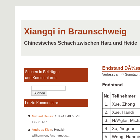
Xiangqi in Braunschweig
Chinesisches Schach zwischen Harz und Heide
Endstand DÃ¼ss
Suchen in Beiträgen
Verfasst am
Sonntag, 
und Kommentaren:
Endstand
Nr.
Teilnehmer
Letzte Kommentare:
1.
Xue, Zhong
2.
Xue, Handi
Michael Reuss
: 4. Ke4 Ld8 5. Pd8
3.
NÃ¤gler, Mich
Fe9 6. Pf7...
4.
Xu, Yingnan
Andreas Klein
: Herzlich
willkommen, Anonymous...
5.
Weng, Hanmi