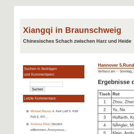
Xiangqi in Braunschweig
Chinesisches Schach zwischen Harz und Heide
Hannover 5.Run
Suchen in Beiträgen
Verfasst am
Sonntag, 
und Kommentaren:
Ergebnisse 
Tisch
Rot
Letzte Kommentare:
1
Zhou, Zhe
2
Yu, Na
Michael Reuss
: 4. Ke4 Ld8 5. Pd8
3
Hoffarth, K
Fe9 6. Pf7...
Andreas Klein
: Herzlich
4
NÃ¤gler, M
willkommen, Anonymous...
5
Klein, And