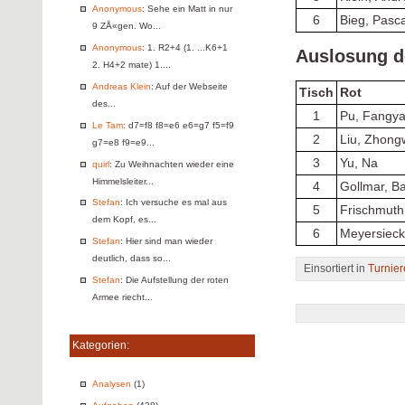
Anonymous
: Sehe ein Matt in nur
6
Bieg, Pasca
9 ZÅ«gen. Wo...
Anonymous
: 1. R2+4 (1. ...K6+1
Auslosung d
2. H4+2 mate) 1....
Andreas Klein
: Auf der Webseite
Tisch
Rot
des...
1
Pu, Fangy
Le Tam
: d7=f8 f8=e6 e6=g7 f5=f9
2
Liu, Zhong
g7=e8 f9=e9...
3
Yu, Na
quirl
: Zu Weihnachten wieder eine
Himmelsleiter...
4
Gollmar, Ba
Stefan
: Ich versuche es mal aus
5
Frischmuth
dem Kopf, es...
6
Meyersieck
Stefan
: Hier sind man wieder
deutlich, dass so...
Einsortiert in
Turnier
Stefan
: Die Aufstellung der roten
Armee riecht...
Kategorien:
Analysen
(1)