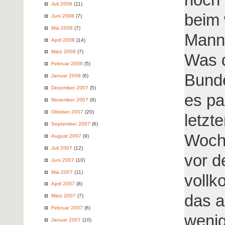
Juli 2008
(11)
beim 
Juni 2008
(7)
Mai 2008
(7)
Manns
April 2008
(14)
März 2008
(7)
Was 
Februar 2008
(5)
Bunde
Januar 2008
(6)
Dezember 2007
(5)
es p
November 2007
(9)
Oktober 2007
(20)
letzt
September 2007
(6)
Woche
August 2007
(9)
Juli 2007
(12)
vor d
Juni 2007
(10)
Mai 2007
(11)
vollk
April 2007
(8)
das a
März 2007
(7)
Februar 2007
(6)
weni
Januar 2007
(10)