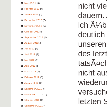
nicht vi
März 2013
(4)
Februar 2013
(4)
dauern. 
Januar 2013
(5)
Dezember 2012
(7)
ich Ã¼be
November 2012
(5)
deutlich
Oktober 2012
(5)
September 2012
(4)
unseren
August 2012
(5)
Juli 2012
(4)
des let
Juni 2012
(9)
Mai 2012
(5)
tatsÃ¤ch
April 2012
(5)
nicht au
März 2012
(4)
Februar 2012
(5)
wiederum
Januar 2012
(4)
Dezember 2011
(6)
versuche
November 2011
(10)
letzten
Oktober 2011
(4)
September 2011
(4)