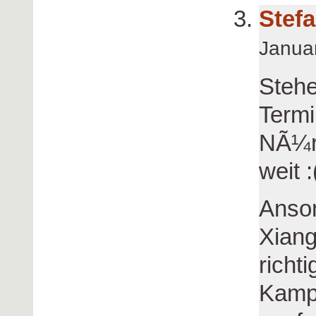
Stef
Janua
Stehe
Termi
NÃ¼rn
weit :
Anson
Xiang
richt
Kampf