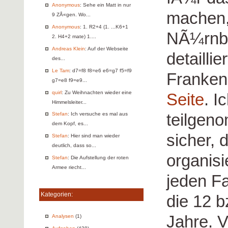
Anonymous
: Sehe ein Matt in nur
machen,
9 ZÅ«gen. Wo...
Anonymous
: 1. R2+4 (1. ...K6+1
NÃ¼rnber
2. H4+2 mate) 1....
Andreas Klein
: Auf der Webseite
detaillie
des...
Le Tam
: d7=f8 f8=e6 e6=g7 f5=f9
Franken-
g7=e8 f9=e9...
quirl
: Zu Weihnachten wieder eine
Seite
. I
Himmelsleiter...
teilgen
Stefan
: Ich versuche es mal aus
dem Kopf, es...
sicher, 
Stefan
: Hier sind man wieder
deutlich, dass so...
organisi
Stefan
: Die Aufstellung der roten
Armee riecht...
jeden Fa
Kategorien:
die 12 b
Jahre. V
Analysen
(1)