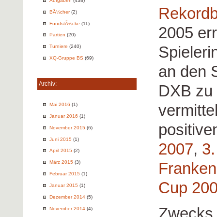
Aufgaben
(438)
Rekordb
BÃ¼cher
(2)
FundstÃ¼cke
(11)
2005 err
Partien
(20)
Spieler
Turniere
(240)
XQ-Gruppe BS
(69)
an den S
Archiv:
DXB zu 
vermitte
Mai 2016
(1)
Januar 2016
(1)
positive
November 2015
(6)
Juni 2015
(1)
2007
,
3
April 2015
(2)
Franken
März 2015
(3)
Februar 2015
(1)
Cup 20
Januar 2015
(1)
Dezember 2014
(5)
Zwecks 
November 2014
(4)