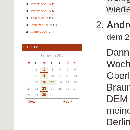
Dezember 2006
(6)
wiede
November 2006
(7)
Oktober 2006
(6)
Andr
September 2006
(7)
August 2006
(2)
dem 2
Calendar
Dann 
Januar 2008
Woche
M
D
M
D
F
S
S
2
1
3
4
5
6
Oberl
9
7
8
10
11
12
13
16
17
14
15
18
19
20
Braun
23
21
22
24
25
26
27
30
28
29
31
DEM 
« Dez
Feb »
meine
Berli