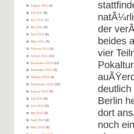
stattfi
August 2011
(4)
Juli 2011
(9)
natÃ¼rl
Juni 2011
(7)
der verÃ
Mai 2011
(5)
April 2011
(6)
beides 
März 2011
(5)
Februar 2011
(4)
vier Tei
Januar 2011
(13)
Pokaltur
Dezember 2010
(13)
November 2010
(5)
auÃŸerd
Oktober 2010
(4)
September 2010
(15)
deutlic
August 2010
(5)
Berlin h
Juli 2010
(5)
Juni 2010
(5)
dort an
Mai 2010
(9)
April 2010
(9)
noch ei
März 2010
(6)