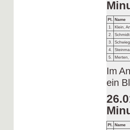
Min
Pl.
Name
1.
Klein, A
2.
Schmidt
3.
Schwieg
4.
Steinma
5.
Merten,
Im An
ein Bl
26.0
Min
Pl.
Name