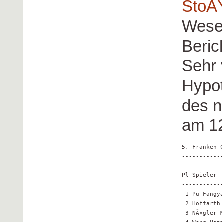
StoÃ
Wesen
Beric
Sehr 
Hypot
des n
am 12
5. Franken-C
------------
Pl Spieler 
-----------
 1 Pu Fangy
 2 Hoffarth
 3 NÃ¤gler 