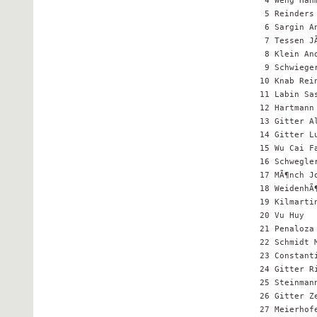
 4 Weng Han
 5 Reinders
 6 Sargin A
 7 Tessen J
 8 Klein An
 9 Schwiege
10 Knab Rei
11 Labin Sa
12 Hartmann
13 Gitter A
14 Gitter L
15 Wu Cai F
16 Schwegle
17 MÃ¶nch J
18 WeidenhÃ
19 Kilmarti
20 Vu Huy  
21 Penaloza
22 Schmidt 
23 Constant
24 Gitter R
25 Steinman
26 Gitter Z
27 Meierhof