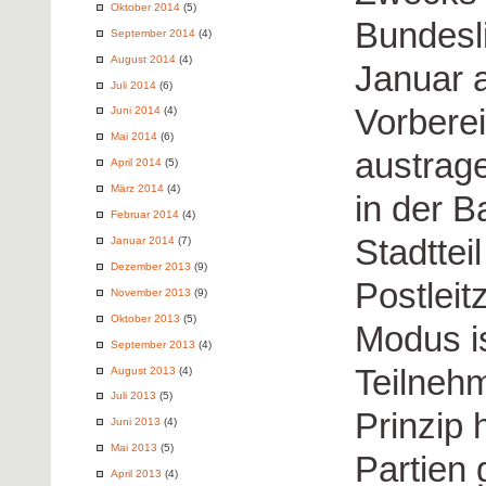
Oktober 2014
(5)
Bundesli
September 2014
(4)
August 2014
(4)
Januar a
Juli 2014
(6)
Vorberei
Juni 2014
(4)
Mai 2014
(6)
austrag
April 2014
(5)
März 2014
(4)
in der B
Februar 2014
(4)
Stadttei
Januar 2014
(7)
Dezember 2013
(9)
Postleit
November 2013
(9)
Oktober 2013
(5)
Modus is
September 2013
(4)
Teilneh
August 2013
(4)
Juli 2013
(5)
Prinzip 
Juni 2013
(4)
Mai 2013
(5)
Partien 
April 2013
(4)