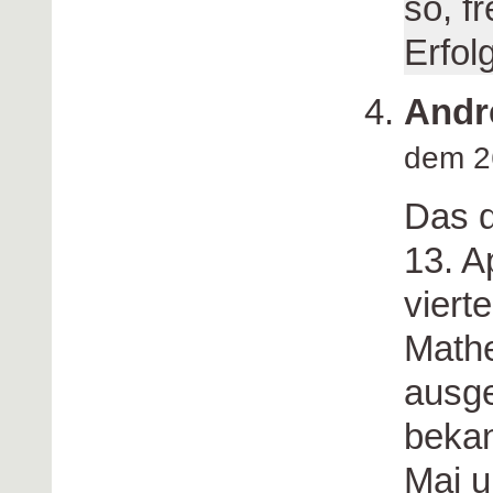
so, f
Erfolg
Andr
dem 2
Das d
13. A
viert
Math
ausge
bekan
Mai u