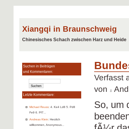
Xiangqi in Braunschweig
Chinesisches Schach zwischen Harz und Heide
Bundes
Suchen in Beiträgen
und Kommentaren:
Verfasst
von
Andr
Letzte Kommentare:
So, um d
Michael Reuss
: 4. Ke4 Ld8 5. Pd8
beenden
Fe9 6. Pf7...
Andreas Klein
: Herzlich
fÃ¼r da
willkommen, Anonymous...