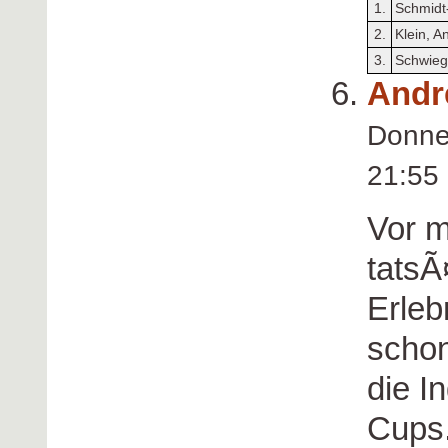
1.
Schmidt
2.
Klein, A
3.
Schwieg
Andr
Donne
21:5
Vor m
tatsÃ
Erleb
schon
die I
Cups