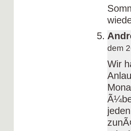
Somm
wieder
Andr
dem 2
Wir h
Anlau
Monat
Ã¼ber
jeden
zunÃ¤