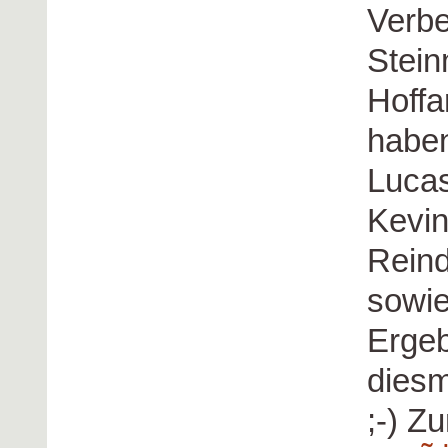
Verbe
Stein
Hoffa
haben
Lucas
Kevin
Reind
sowie
Ergeb
diesm
;-) Z