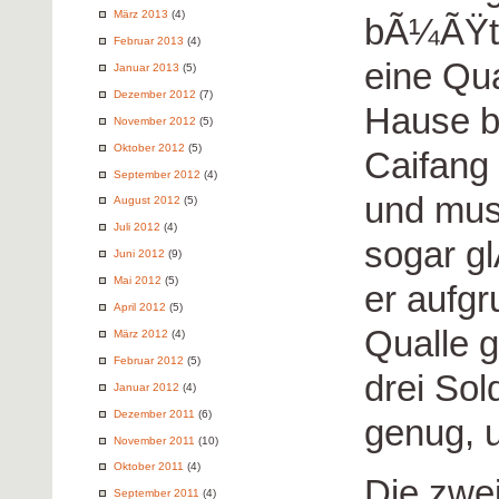
März 2013
(4)
bÃ¼ÃŸte
Februar 2013
(4)
eine Qua
Januar 2013
(5)
Dezember 2012
(7)
Hause b
November 2012
(5)
Oktober 2012
(5)
Caifang
September 2012
(4)
und mus
August 2012
(5)
Juli 2012
(4)
sogar g
Juni 2012
(9)
Mai 2012
(5)
er aufg
April 2012
(5)
Qualle 
März 2012
(4)
Februar 2012
(5)
drei So
Januar 2012
(4)
Dezember 2011
(6)
genug, 
November 2011
(10)
Oktober 2011
(4)
Die zwe
September 2011
(4)