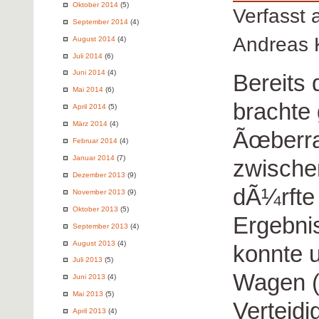
Oktober 2014
(5)
Verfasst
September 2014
(4)
Andreas 
August 2014
(4)
Juli 2014
(6)
Juni 2014
(4)
Bereits
Mai 2014
(6)
brachte 
April 2014
(5)
März 2014
(4)
Ãœberr
Februar 2014
(4)
Januar 2014
(7)
zwische
Dezember 2013
(9)
dÃ¼rfte
November 2013
(9)
Oktober 2013
(5)
Ergebni
September 2013
(4)
August 2013
(4)
konnte u
Juli 2013
(5)
Wagen (
Juni 2013
(4)
Mai 2013
(5)
Verteidi
April 2013
(4)