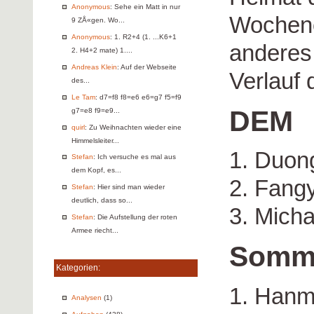
Anonymous
: Sehe ein Matt in nur
Wochene
9 ZÅ«gen. Wo...
Anonymous
: 1. R2+4 (1. ...K6+1
anderes 
2. H4+2 mate) 1....
Andreas Klein
: Auf der Webseite
Verlauf
des...
Le Tam
: d7=f8 f8=e6 e6=g7 f5=f9
DEM
g7=e8 f9=e9...
quirl
: Zu Weihnachten wieder eine
Himmelsleiter...
1. Duon
Stefan
: Ich versuche es mal aus
dem Kopf, es...
2. Fang
Stefan
: Hier sind man wieder
deutlich, dass so...
3. Micha
Stefan
: Die Aufstellung der roten
Armee riecht...
Somm
Kategorien:
1. Hanm
Analysen
(1)