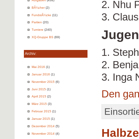
Aufgaben
(438)
2. Nhu 
BÃ¼cher
(2)
3. Clau
FundstÃ¼cke
(11)
Partien
(20)
Juge
Turniere
(240)
XQ-Gruppe BS
(69)
1. Step
Archiv:
2. Benj
Mai 2016
(1)
3. Inga 
Januar 2016
(1)
November 2015
(6)
Juni 2015
(1)
Den gan
April 2015
(2)
März 2015
(3)
Einsorti
Februar 2015
(1)
Januar 2015
(1)
Dezember 2014
(5)
Halbzei
November 2014
(4)