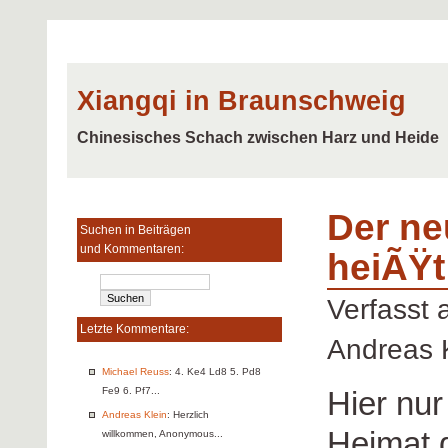
Xiangqi in Braunschweig
Chinesisches Schach zwischen Harz und Heide
Der ne
Suchen in Beiträgen
und Kommentaren:
heiÃŸt
Verfasst
Letzte Kommentare:
Andreas 
Michael Reuss
: 4. Ke4 Ld8 5. Pd8
Hier nur
Fe9 6. Pf7...
Andreas Klein
: Herzlich
Heimat 
willkommen, Anonymous...