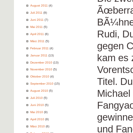
August 2011
(4)
Ãœberra
Juli 2011
(9)
BÃ¼hne
Juni 2011
(7)
Mai 2011
(5)
Rudi, D
April 2011
(6)
März 2011
(5)
gegen Ca
Februar 2011
(4)
kam es z
Januar 2011
(13)
Dezember 2010
(13)
Vorents
November 2010
(5)
Oktober 2010
(4)
Titel. D
September 2010
(15)
Michael
August 2010
(5)
Juli 2010
(5)
Fangyao
Juni 2010
(5)
Mai 2010
(9)
gewinne
April 2010
(9)
und Fan
März 2010
(6)