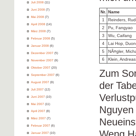
Juli 2008
(11)
Juni 2008
(7)
Nr.
Name
Mai 2008
(7)
1
Reinders, Rud
April 2008
(14)
2
Pu, Fangyao
März 2008
(7)
3
Wu, Caifang
Februar 2008
(5)
4
Lai Hop, Duon
Januar 2008
(6)
5
NÃ¤gler, Mich
Dezember 2007
(5)
6
Klein, Andreas
November 2007
(9)
Oktober 2007
(20)
Zum Som
September 2007
(6)
der Tabe
August 2007
(9)
Juli 2007
(12)
Verlustp
Juni 2007
(10)
Mai 2007
(11)
Nguyen 
April 2007
(8)
Neueinst
März 2007
(7)
Februar 2007
(6)
Weng Ha
Januar 2007
(10)