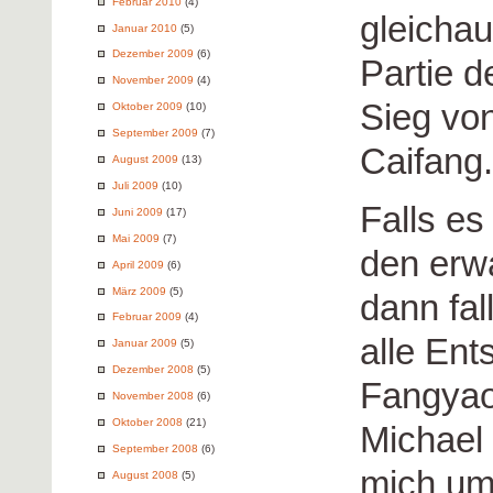
Februar 2010
(4)
gleichau
Januar 2010
(5)
Dezember 2009
(6)
Partie 
November 2009
(4)
Sieg von
Oktober 2009
(10)
September 2009
(7)
Caifang.
August 2009
(13)
Juli 2009
(10)
Falls es
Juni 2009
(17)
Mai 2009
(7)
den erw
April 2009
(6)
März 2009
(5)
dann fal
Februar 2009
(4)
alle En
Januar 2009
(5)
Dezember 2008
(5)
Fangyao
November 2008
(6)
Oktober 2008
(21)
Michael
September 2008
(6)
mich um 
August 2008
(5)