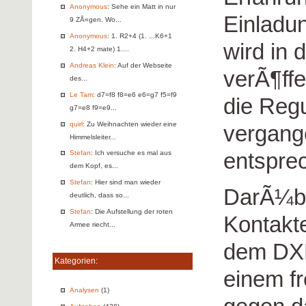
Anonymous
: Sehe ein Matt in nur
Einladun
9 ZÅ«gen. Wo...
Anonymous
: 1. R2+4 (1. ...K6+1
wird in 
2. H4+2 mate) 1....
Andreas Klein
: Auf der Webseite
verÃ¶ffe
des...
Le Tam
: d7=f8 f8=e6 e6=g7 f5=f9
die Regu
g7=e8 f9=e9...
quirl
: Zu Weihnachten wieder eine
vergang
Himmelsleiter...
entspre
Stefan
: Ich versuche es mal aus
dem Kopf, es...
Stefan
: Hier sind man wieder
DarÃ¼be
deutlich, dass so...
Stefan
: Die Aufstellung der roten
Kontakt
Armee riecht...
dem DXB
Kategorien:
einem f
Analysen
(1)