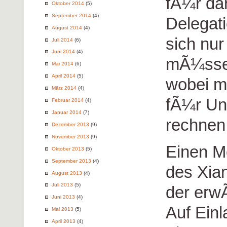
fÃ¼r da
Oktober 2014
(5)
September 2014
(4)
Delegati
August 2014
(4)
sich nur
Juli 2014
(6)
Juni 2014
(4)
mÃ¼ssen
Mai 2014
(6)
April 2014
(5)
wobei m
März 2014
(4)
fÃ¼r Un
Februar 2014
(4)
Januar 2014
(7)
rechnen 
Dezember 2013
(9)
November 2013
(9)
Einen Me
Oktober 2013
(5)
September 2013
(4)
des Xia
August 2013
(4)
Juli 2013
(5)
der erw
Juni 2013
(4)
Auf Ein
Mai 2013
(5)
April 2013
(4)