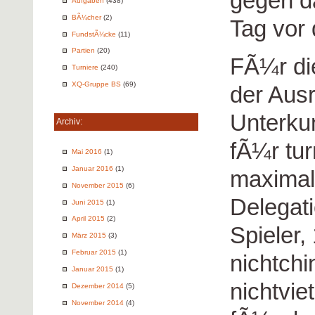
gegen d
Aufgaben
(438)
BÃ¼cher
(2)
Tag vor
FundstÃ¼cke
(11)
Partien
(20)
FÃ¼r di
Turniere
(240)
XQ-Gruppe BS
(69)
der Ausr
Unterku
Archiv:
fÃ¼r tu
Mai 2016
(1)
Januar 2016
(1)
maximal
November 2015
(6)
Delegati
Juni 2015
(1)
April 2015
(2)
Spieler,
März 2015
(3)
Februar 2015
(1)
nichtchi
Januar 2015
(1)
nichtvie
Dezember 2014
(5)
November 2014
(4)