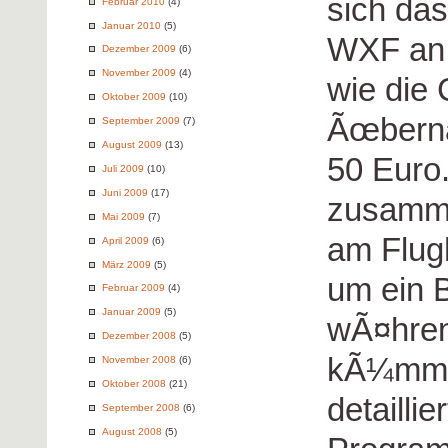
sich da
Februar 2010
(4)
Januar 2010
(5)
WXF an,
Dezember 2009
(6)
November 2009
(4)
wie die 
Oktober 2009
(10)
Ãœberna
September 2009
(7)
August 2009
(13)
50 Euro
Juli 2009
(10)
Juni 2009
(17)
zusamme
Mai 2009
(7)
am Flug
April 2009
(6)
März 2009
(5)
um ein 
Februar 2009
(4)
Januar 2009
(5)
wÃ¤hren
Dezember 2008
(5)
kÃ¼mmer
November 2008
(6)
Oktober 2008
(21)
detailli
September 2008
(6)
August 2008
(5)