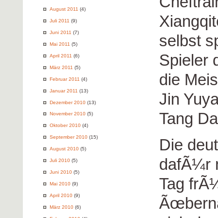
Cheftrai
August 2011
(4)
Xiangqit
Juli 2011
(9)
Juni 2011
(7)
selbst s
Mai 2011
(5)
Spieler 
April 2011
(6)
März 2011
(5)
die Mei
Februar 2011
(4)
Januar 2011
(13)
Jin Yuy
Dezember 2010
(13)
Tang Da
November 2010
(5)
Oktober 2010
(4)
September 2010
(15)
Die deu
August 2010
(5)
dafÃ¼r 
Juli 2010
(5)
Juni 2010
(5)
Tag frÃ¼
Mai 2010
(9)
April 2010
(9)
Ãœberna
März 2010
(6)