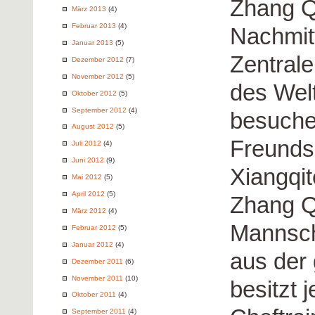
Zhang Q
März 2013
(4)
Februar 2013
(4)
Nachmit
Januar 2013
(5)
Zentral
Dezember 2012
(7)
November 2012
(5)
des Wel
Oktober 2012
(5)
September 2012
(4)
besuche
August 2012
(5)
Freunds
Juli 2012
(4)
Juni 2012
(9)
Xiangqi
Mai 2012
(5)
April 2012
(5)
Zhang Qi
März 2012
(4)
Mannsch
Februar 2012
(5)
Januar 2012
(4)
aus der
Dezember 2011
(6)
November 2011
(10)
besitzt j
Oktober 2011
(4)
September 2011
(4)