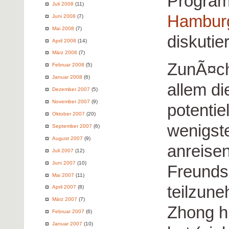
Program
Juli 2008
(11)
Hambur
Juni 2008
(7)
Mai 2008
(7)
diskutie
April 2008
(14)
März 2008
(7)
ZunÃ¤chs
Februar 2008
(5)
Januar 2008
(6)
allem di
Dezember 2007
(5)
November 2007
(9)
potenti
Oktober 2007
(20)
wenigst
September 2007
(6)
August 2007
(9)
anreisen
Juli 2007
(12)
Juni 2007
(10)
Freunds
Mai 2007
(11)
teilzun
April 2007
(8)
März 2007
(7)
Zhong hi
Februar 2007
(6)
Januar 2007
(10)