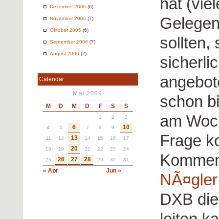
hat (vie
Dezember 2006
(6)
Gelegenh
November 2006
(7)
Oktober 2006
(6)
sollten,
September 2006
(7)
August 2006
(2)
sicherli
angebot
Calendar
Mai 2009
schon b
M
D
M
D
F
S
S
am Woch
1
2
3
6
10
4
5
7
8
9
Frage ko
13
11
12
14
15
16
17
20
18
19
21
22
23
24
Komment
26
27
28
25
29
30
31
« Apr
Jun »
NÃ¤gler
DXB die
leiten k