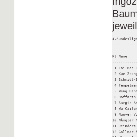
Ingoz
Baumg
jewei
4.Bundeslig
-----------
Pl Name    
-----------
 1 Lai Hop 
 2 Xue Zhon
 3 Schmidt-
 4 Tempelma
 5 Weng Han
 6 Hoffarth
 7 Sargin A
 8 Wu Caifa
 9 Nguyen V
10 NÃ¤gler 
11 Reinders
12 Gollmar 