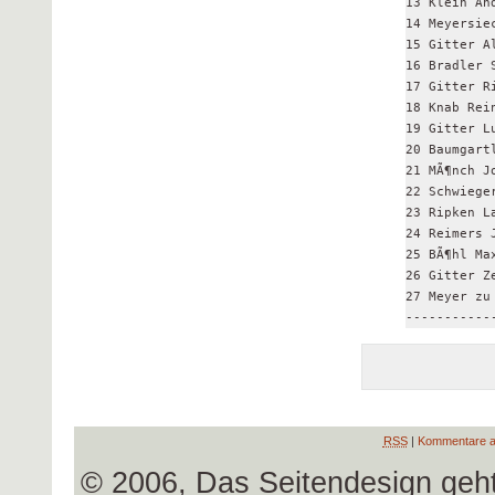
13 Klein An
14 Meyersie
15 Gitter A
16 Bradler 
17 Gitter R
18 Knab Rei
19 Gitter L
20 Baumgart
21 MÃ¶nch J
22 Schwiege
23 Ripken L
24 Reimers 
25 BÃ¶hl Ma
26 Gitter Z
27 Meyer zu
RSS
|
Kommentare a
© 2006, Das Seitendesign geh