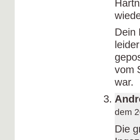
Hartn
wiede
Dein 
leide
gepos
vom S
war.
Andr
dem 2
Die 