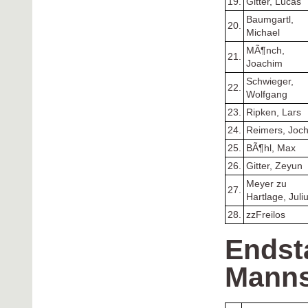
19.
Gitter, Lucas
Baumgartl,
20.
Michael
MÃ¶nch,
21.
Joachim
Schwieger,
22.
Wolfgang
23.
Ripken, Lars
24.
Reimers, Joc
25.
BÃ¶hl, Max
26.
Gitter, Zeyun
Meyer zu
27.
Hartlage, Juli
28.
zzFreilos
Endst
Manns