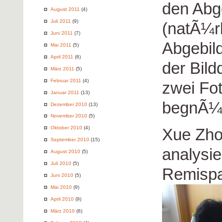
den Abg
August 2011
(4)
Juli 2011
(9)
(natÃ¼rl
Juni 2011
(7)
Abgebil
Mai 2011
(5)
April 2011
(6)
der Bild
März 2011
(5)
Februar 2011
(4)
zwei Fo
Januar 2011
(13)
begnÃ¼
Dezember 2010
(13)
November 2010
(5)
Oktober 2010
(4)
Xue Zho
September 2010
(15)
analysi
August 2010
(5)
Juli 2010
(5)
Remispa
Juni 2010
(5)
Mai 2010
(9)
April 2010
(9)
März 2010
(6)