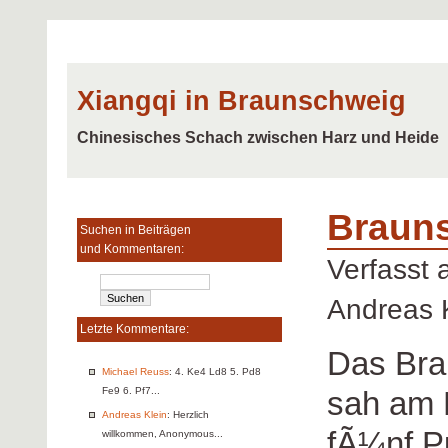
Xiangqi in Braunschweig
Chinesisches Schach zwischen Harz und Heide
Brauns
Suchen in Beiträgen
und Kommentaren:
Verfasst
Andreas 
Letzte Kommentare:
Das Bra
Michael Reuss
: 4. Ke4 Ld8 5. Pd8
sah am E
Fe9 6. Pf7...
Andreas Klein
: Herzlich
fÃ¼nf Pu
willkommen, Anonymous...