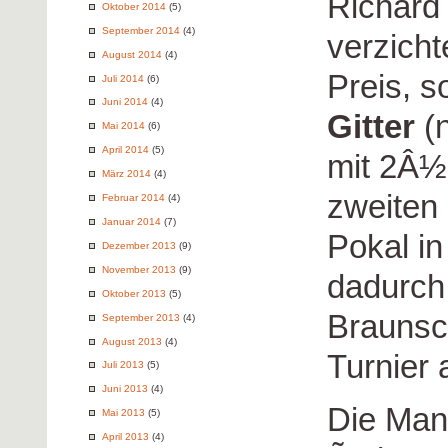
Richard 
Oktober 2014
(5)
September 2014
(4)
verzicht
August 2014
(4)
Preis, s
Juli 2014
(6)
Juni 2014
(4)
Gitter
(n
Mai 2014
(6)
April 2014
(5)
mit 2Â½
März 2014
(4)
zweiten 
Februar 2014
(4)
Januar 2014
(7)
Pokal i
Dezember 2013
(9)
November 2013
(9)
dadurc
Oktober 2013
(5)
Braunsc
September 2013
(4)
August 2013
(4)
Turnier 
Juli 2013
(5)
Juni 2013
(4)
Die Man
Mai 2013
(5)
April 2013
(4)