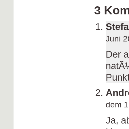
3 Kom
Stef
Juni 
Der a
natÃ¼
Punkt
Andr
dem 1
Ja, a