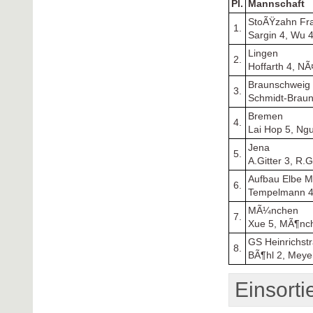
Pl.
Mannschaft
StoÃŸzahn Fr
1.
Sargin 4, Wu 
Lingen
2.
Hoffarth 4, NÃ
Braunschweig
3.
Schmidt-Brauns
Bremen
4.
Lai Hop 5, Ng
Jena
5.
A.Gitter 3, R.G
Aufbau Elbe 
6.
Tempelmann 4
MÃ¼nchen
7.
Xue 5, MÃ¶nc
GS Heinrichst
8.
BÃ¶hl 2, Meyer
Einsorti