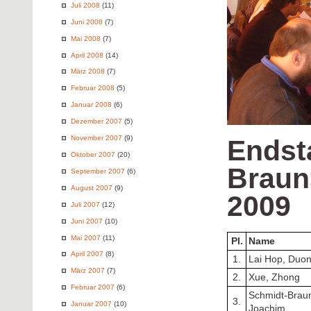
Juli 2008
(11)
Juni 2008
(7)
Mai 2008
(7)
April 2008
(14)
März 2008
(7)
Februar 2008
(5)
Januar 2008
(6)
Dezember 2007
(5)
November 2007
(9)
Endst
Oktober 2007
(20)
Braun
September 2007
(6)
August 2007
(9)
2009
Juli 2007
(12)
Juni 2007
(10)
Mai 2007
(11)
Pl.
Name
April 2007
(8)
1.
Lai Hop, Duo
März 2007
(7)
2.
Xue, Zhong
Februar 2007
(6)
Schmidt-Brau
3.
Januar 2007
(10)
Joachim