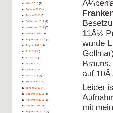
Ã¼berr
März 2013
(4)
Februar 2013
(4)
Franke
Januar 2013
(5)
Besetzu
Dezember 2012
(7)
November 2012
(5)
11Â½ Pu
Oktober 2012
(5)
September 2012
(4)
wurde
L
August 2012
(5)
Gollmar
Juli 2012
(4)
Juni 2012
(9)
Brauns, 
Mai 2012
(5)
April 2012
(5)
auf 10Â
März 2012
(4)
Februar 2012
(5)
Leider i
Januar 2012
(4)
Dezember 2011
(6)
Aufnahm
November 2011
(10)
mit mei
Oktober 2011
(4)
September 2011
(4)