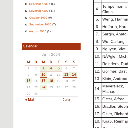
Dezember 2006
(6)
Tempelmann,
4.
November 2006
(7)
Claus
Oktober 2006
(6)
5.
Weng, Hanmi
September 2006
(7)
6.
Hoffarth, Kars
August 2006
(2)
7.
Sargin, Anatol
8.
Wu, Caifang
Calendar
9.
Nguyen, Viet
Juni 2009
10.
NÃ¤gler, Mich
M
D
M
D
F
S
S
11.
Reinders, Rud
3
4
5
1
2
6
7
12.
Gollmar, Bast
10
13
14
8
9
11
12
13.
Klein, Andrea
15
17
18
16
19
20
21
Meyersieck,
24
22
23
25
26
27
28
14.
Michael
29
30
15.
Gitter, Alfred
« Mai
Jul »
16.
Bradler, Step
17.
Gitter, Richar
18.
Knab, Reinha