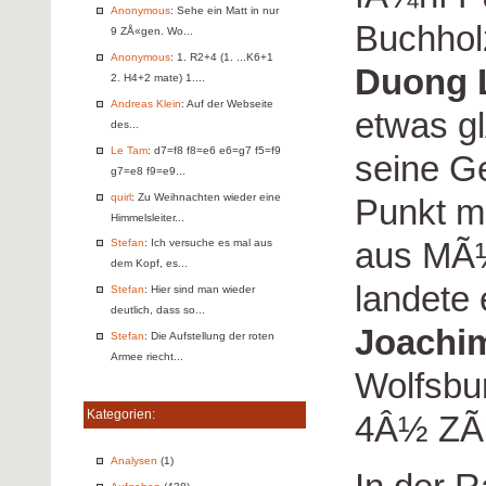
Anonymous
: Sehe ein Matt in nur
Buchholz
9 ZÅ«gen. Wo...
Anonymous
: 1. R2+4 (1. ...K6+1
Duong 
2. H4+2 mate) 1....
Andreas Klein
: Auf der Webseite
etwas g
des...
Le Tam
: d7=f8 f8=e6 e6=g7 f5=f9
seine G
g7=e8 f9=e9...
quirl
: Zu Weihnachten wieder eine
Punkt m
Himmelsleiter...
aus MÃ¼
Stefan
: Ich versuche es mal aus
dem Kopf, es...
landete
Stefan
: Hier sind man wieder
deutlich, dass so...
Joachi
Stefan
: Die Aufstellung der roten
Armee riecht...
Wolfsbur
Kategorien:
4Â½ ZÃ¤
Analysen
(1)