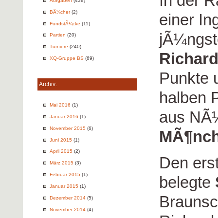
In der R
Aufgaben
(438)
BÃ¼cher
(2)
einer In
FundstÃ¼cke
(11)
jÃ¼ngste
Partien
(20)
Turniere
(240)
Richard
XQ-Gruppe BS
(69)
Punkte 
Archiv:
halben 
Mai 2016
(1)
aus NÃ
Januar 2016
(1)
November 2015
(6)
MÃ¶nc
Juni 2015
(1)
April 2015
(2)
Den ers
März 2015
(3)
Februar 2015
(1)
belegte
Januar 2015
(1)
Braunsc
Dezember 2014
(5)
November 2014
(4)