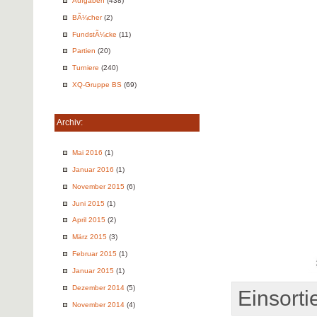
Aufgaben
(438)
BÃ¼cher
(2)
FundstÃ¼cke
(11)
Partien
(20)
Turniere
(240)
XQ-Gruppe BS
(69)
Archiv:
Mai 2016
(1)
Januar 2016
(1)
November 2015
(6)
Juni 2015
(1)
April 2015
(2)
März 2015
(3)
Februar 2015
(1)
Januar 2015
(1)
Dezember 2014
(5)
Einsortie
November 2014
(4)