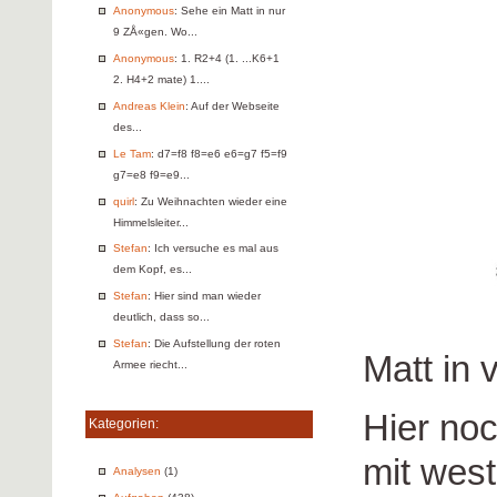
Anonymous
: Sehe ein Matt in nur
9 ZÅ«gen. Wo...
Anonymous
: 1. R2+4 (1. ...K6+1
2. H4+2 mate) 1....
Andreas Klein
: Auf der Webseite
des...
Le Tam
: d7=f8 f8=e6 e6=g7 f5=f9
g7=e8 f9=e9...
quirl
: Zu Weihnachten wieder eine
Himmelsleiter...
Stefan
: Ich versuche es mal aus
dem Kopf, es...
Stefan
: Hier sind man wieder
deutlich, dass so...
Stefan
: Die Aufstellung der roten
Matt in 
Armee riecht...
Hier no
Kategorien:
mit wes
Analysen
(1)