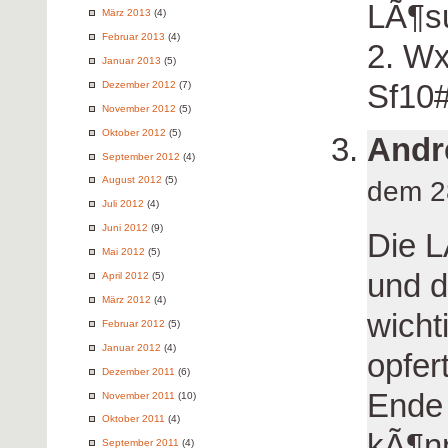
LÃ¶s
März 2013
(4)
Februar 2013
(4)
2. Wx
Januar 2013
(5)
Sf10#
Dezember 2012
(7)
November 2012
(5)
Oktober 2012
(5)
Andr
September 2012
(4)
August 2012
(5)
dem 2
Juli 2012
(4)
Juni 2012
(9)
Die L
Mai 2012
(5)
und d
April 2012
(5)
März 2012
(4)
wicht
Februar 2012
(5)
Januar 2012
(4)
opfer
Dezember 2011
(6)
Ende 
November 2011
(10)
Oktober 2011
(4)
kÃ¶nn
September 2011
(4)