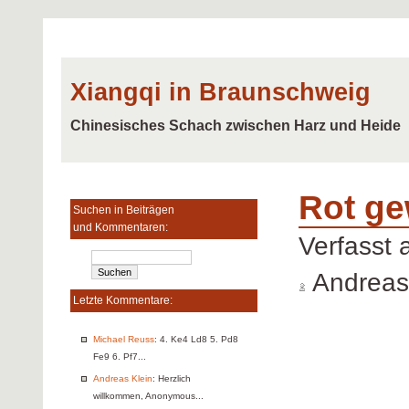
Xiangqi in Braunschweig
Chinesisches Schach zwischen Harz und Heide
Rot ge
Suchen in Beiträgen
und Kommentaren:
Verfasst
Andreas
Letzte Kommentare:
Michael Reuss
: 4. Ke4 Ld8 5. Pd8
Fe9 6. Pf7...
Andreas Klein
: Herzlich
willkommen, Anonymous...