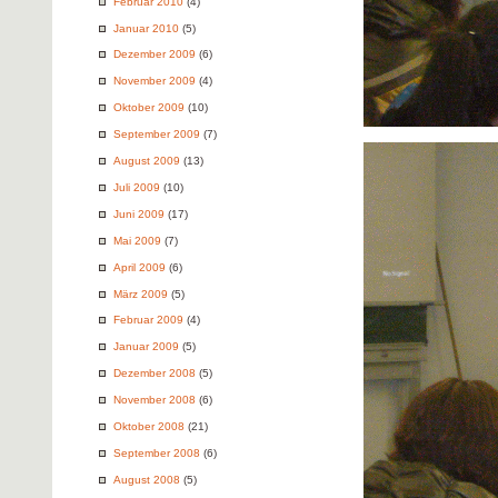
Februar 2010
(4)
Januar 2010
(5)
Dezember 2009
(6)
November 2009
(4)
Oktober 2009
(10)
September 2009
(7)
August 2009
(13)
Juli 2009
(10)
Juni 2009
(17)
Mai 2009
(7)
April 2009
(6)
März 2009
(5)
Februar 2009
(4)
Januar 2009
(5)
Dezember 2008
(5)
November 2008
(6)
Oktober 2008
(21)
September 2008
(6)
August 2008
(5)