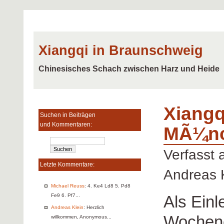
Xiangqi in Braunschweig
Chinesisches Schach zwischen Harz und Heide
Xiangq
Suchen in Beiträgen
und Kommentaren:
MÃ¼n
Verfasst
Letzte Kommentare:
Andreas 
Michael Reuss
: 4. Ke4 Ld8 5. Pd8
Als Einl
Fe9 6. Pf7...
Andreas Klein
: Herzlich
Wochen
willkommen, Anonymous...