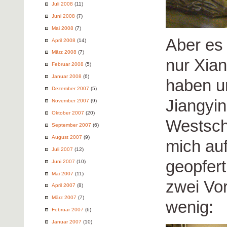
Juli 2008
(11)
Juni 2008
(7)
Mai 2008
(7)
Aber es 
April 2008
(14)
März 2008
(7)
nur Xia
Februar 2008
(5)
Januar 2008
(6)
haben u
Dezember 2007
(5)
Jiangyi
November 2007
(9)
Oktober 2007
(20)
Westsch
September 2007
(6)
August 2007
(9)
mich au
Juli 2007
(12)
geopfert
Juni 2007
(10)
Mai 2007
(11)
zwei Vo
April 2007
(8)
März 2007
(7)
wenig:
Februar 2007
(6)
Januar 2007
(10)