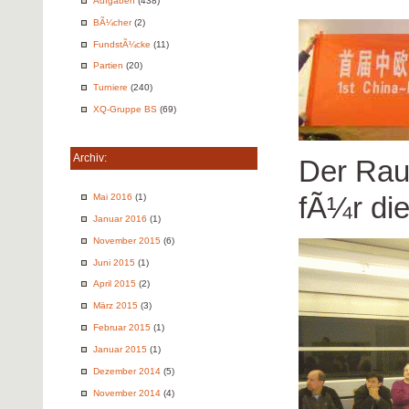
Aufgaben
(438)
BÃ¼cher
(2)
FundstÃ¼cke
(11)
Partien
(20)
Turniere
(240)
XQ-Gruppe BS
(69)
Archiv:
Der Raum
fÃ¼r di
Mai 2016
(1)
Januar 2016
(1)
November 2015
(6)
Juni 2015
(1)
April 2015
(2)
März 2015
(3)
Februar 2015
(1)
Januar 2015
(1)
Dezember 2014
(5)
November 2014
(4)