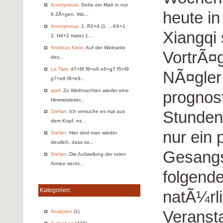
Anonymous
: Sehe ein Matt in nur
heute in
9 ZÅ«gen. Wo...
Anonymous
: 1. R2+4 (1. ...K6+1
Xiangqi 
2. H4+2 mate) 1....
Andreas Klein
: Auf der Webseite
VortrÃ¤
des...
Le Tam
: d7=f8 f8=e6 e6=g7 f5=f9
NÃ¤gler 
g7=e8 f9=e9...
quirl
: Zu Weihnachten wieder eine
prognost
Himmelsleiter...
Stunden
Stefan
: Ich versuche es mal aus
dem Kopf, es...
nur ein 
Stefan
: Hier sind man wieder
deutlich, dass so...
Gesangs
Stefan
: Die Aufstellung der roten
Armee riecht...
folgende
Kategorien:
natÃ¼rl
Veransta
Analysen
(1)