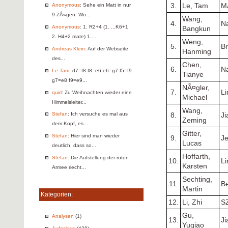
Anonymous
: Sehe ein Matt in nur
3.
Le, Tam
M
9 ZÅ«gen. Wo...
Wang,
4.
Na
Anonymous
: 1. R2+4 (1. ...K6+1
Bangkun
2. H4+2 mate) 1....
Weng,
5.
B
Andreas Klein
: Auf der Webseite
Hanming
des...
Chen,
6.
Na
Le Tam
: d7=f8 f8=e6 e6=g7 f5=f9
Tianye
g7=e8 f9=e9...
NÃ¤gler,
7.
L
quirl
: Zu Weihnachten wieder eine
Michael
Himmelsleiter...
Wang,
Stefan
: Ich versuche es mal aus
8.
Ji
Zeming
dem Kopf, es...
Gitter,
Stefan
: Hier sind man wieder
9.
J
Lucas
deutlich, dass so...
Hoffarth,
Stefan
: Die Aufstellung der roten
10.
L
Karsten
Armee riecht...
Sechting,
11.
Be
Martin
Kategorien:
12.
Li, Zhi
S
Gu,
Analysen
(1)
13.
Ji
Yuqiao