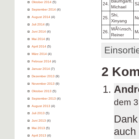
Baumgartl,
Oktober 2014
(5)
24.
S
Michael
September 2014
(4)
Shi,
August 2014
(4)
25.
Na
Xinyang
Juli 2014
(6)
WÃ¼nsch,
26.
M
Juni 2014
(4)
Reiner
Mai 2014
(6)
April 2014
(5)
Einsorti
März 2014
(4)
Februar 2014
(4)
2 Kom
Januar 2014
(7)
Dezember 2013
(9)
November 2013
(9)
Andr
Oktober 2013
(5)
September 2013
(4)
dem 3
August 2013
(4)
Juli 2013
(5)
Dank 
Juni 2013
(4)
auch 
Mai 2013
(5)
April 2013
(4)