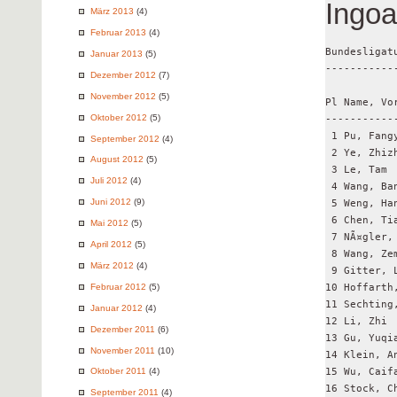
Ingoa
März 2013
(4)
Februar 2013
(4)
Bundesligat
Januar 2013
(5)
-----------
Dezember 2012
(7)
November 2012
(5)
Pl Name, Vo
Oktober 2012
(5)
-----------
 1 Pu, Fang
September 2012
(4)
 2 Ye, Zhiz
August 2012
(5)
 3 Le, Tam 
Juli 2012
(4)
 4 Wang, Ba
Juni 2012
(9)
 5 Weng, Ha
 6 Chen, Ti
Mai 2012
(5)
 7 NÃ¤gler,
April 2012
(5)
 8 Wang, Ze
März 2012
(4)
 9 Gitter, 
Februar 2012
(5)
10 Hoffarth
11 Sechting
Januar 2012
(4)
12 Li, Zhi 
Dezember 2011
(6)
13 Gu, Yuqi
November 2011
(10)
14 Klein, A
15 Wu, Caif
Oktober 2011
(4)
16 Stock, C
September 2011
(4)