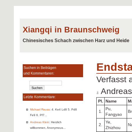
Xiangqi in Braunschweig
Chinesisches Schach zwischen Harz und Heide
Endst
Suchen in Beiträgen
und Kommentaren:
Verfasst
Andreas
Letzte Kommentare:
Pl.
Name
M
Pu,
Michael Reuss
: 4. Ke4 Ld8 5. Pd8
1.
B
Fangyao
Fe9 6. Pf7...
Ye,
Andreas Klein
: Herzlich
2.
Na
Zhizhou
willkommen, Anonymous...