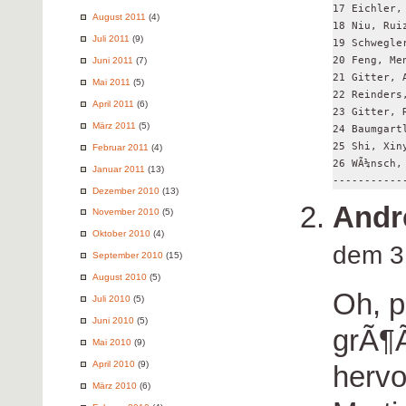
17 Eichler,
August 2011
(4)
18 Niu, Rui
Juli 2011
(9)
19 Schwegle
20 Feng, Me
Juni 2011
(7)
21 Gitter, 
Mai 2011
(5)
22 Reinders
April 2011
(6)
23 Gitter, 
März 2011
(5)
24 Baumgart
25 Shi, Xin
Februar 2011
(4)
26 WÃ¼nsch,
Januar 2011
(13)
Dezember 2010
(13)
Andr
November 2010
(5)
Oktober 2010
(4)
dem 3
September 2010
(15)
August 2010
(5)
Oh, p
Juli 2010
(5)
Juni 2010
(5)
grÃ¶
Mai 2010
(9)
April 2010
(9)
hervo
März 2010
(6)