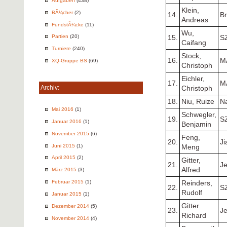
Aufgaben
(438)
Klein,
BÃ¼cher
(2)
14.
B
Andreas
FundstÃ¼cke
(11)
Wu,
Partien
(20)
15.
S
Caifang
Turniere
(240)
Stock,
16.
M
XQ-Gruppe BS
(69)
Christoph
Eichler,
17.
M
Archiv:
Christoph
18.
Niu, Ruize
Na
Mai 2016
(1)
Schwegler,
19.
S
Januar 2016
(1)
Benjamin
November 2015
(6)
Feng,
20.
Ji
Juni 2015
(1)
Meng
April 2015
(2)
Gitter,
21.
J
Alfred
März 2015
(3)
Februar 2015
(1)
Reinders,
22.
S
Rudolf
Januar 2015
(1)
Gitter.
Dezember 2014
(5)
23.
J
Richard
November 2014
(4)