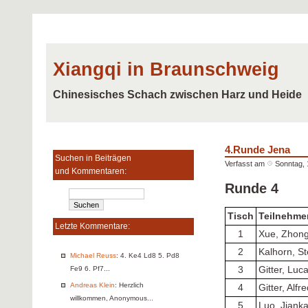
Xiangqi in Braunschweig
Chinesisches Schach zwischen Harz und Heide
4.Runde Jena
Suchen in Beiträgen
Verfasst am
Sonntag, 
und Kommentaren:
Runde 4
Tisch
Teilnehme
Letzte Kommentare:
1
Xue, Zhon
2
Kalhorn, St
Michael Reuss
: 4. Ke4 Ld8 5. Pd8
3
Gitter, Luc
Fe9 6. Pf7...
Andreas Klein
: Herzlich
4
Gitter, Alfr
willkommen, Anonymous...
5
Luo, Jianka