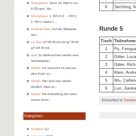
Anonymous
: Sehe ein Matt in nur
6
Sechting, M
9 ZÅ«gen. Wo...
Anonymous
: 1. R2+4 (1. ...K6+1
2. H4+2 mate) 1....
Runde 5
Andreas Klein
: Auf der Webseite
des...
Tisch
Teilnehme
Le Tam
: d7=f8 f8=e6 e6=g7 f5=f9
g7=e8 f9=e9...
1
Pu, Fangy
quirl
: Zu Weihnachten wieder eine
2
Gitter, Luc
Himmelsleiter...
3
Gitter, Ric
Stefan
: Ich versuche es mal aus
4
Klein, Andr
dem Kopf, es...
5
Wu, Caifan
Stefan
: Hier sind man wieder
deutlich, dass so...
6
Luo, Jianka
Stefan
: Die Aufstellung der roten
Einsortiert in
Turnier
Armee riecht...
Kategorien:
Analysen
(1)