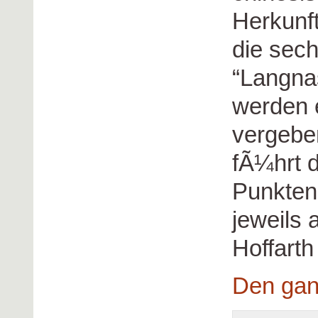
Herkunf
die sech
“Langna
werden 
vergebe
fÃ¼hrt 
Punkten
jeweils 
Hoffarth
Den gan