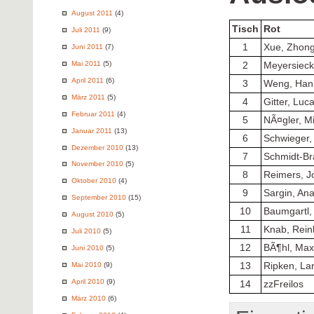
August 2011
(4)
Tisch
Rot
Juli 2011
(9)
1
Xue, Zhon
Juni 2011
(7)
Mai 2011
(5)
2
Meyersieck
April 2011
(6)
3
Weng, Han
März 2011
(5)
4
Gitter, Luc
Februar 2011
(4)
5
NÃ¤gler, M
Januar 2011
(13)
6
Schwieger,
Dezember 2010
(13)
7
Schmidt-Br
November 2010
(5)
8
Reimers, J
Oktober 2010
(4)
9
Sargin, Ana
September 2010
(15)
10
Baumgartl,
August 2010
(5)
11
Knab, Rein
Juli 2010
(5)
12
BÃ¶hl, Max
Juni 2010
(5)
Mai 2010
(9)
13
Ripken, La
April 2010
(9)
14
zzFreilos
März 2010
(6)