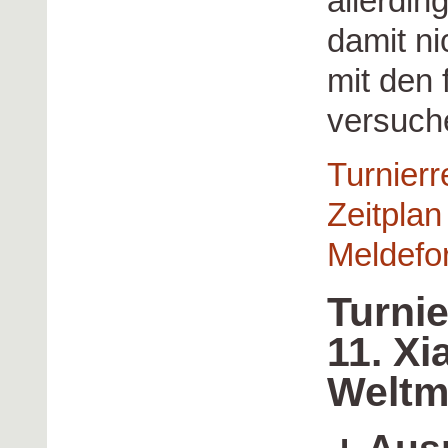
allerdin
damit ni
mit den
versuch
Turnierr
Zeitplan
Meldefo
Turnie
11. Xi
Weltm