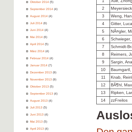
1
Xue, Zhon
Oktober 2014
(5)
2
Meyersieck
September 2014
(4)
3
Weng, Han
August 2014
(4)
Juli 2014
(6)
4
Gitter, Luc
Juni 2014
(4)
5
NÃ¤gler, M
Mai 2014
(6)
6
Schwieger,
April 2014
(5)
7
Schmidt-Br
März 2014
(4)
8
Reimers, J
Februar 2014
(4)
9
Sargin, Ana
Januar 2014
(7)
10
Baumgartl,
Dezember 2013
(9)
11
Knab, Rein
November 2013
(9)
12
BÃ¶hl, Max
Oktober 2013
(5)
13
Ripken, La
September 2013
(4)
14
zzFreilos
August 2013
(4)
Juli 2013
(5)
Auslo
Juni 2013
(4)
Mai 2013
(5)
Den gan
April 2013
(4)