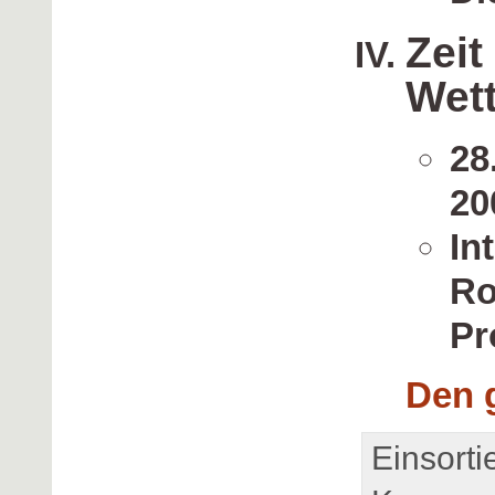
Zeit
Wet
28
20
In
Ro
Pr
Den 
Einsorti