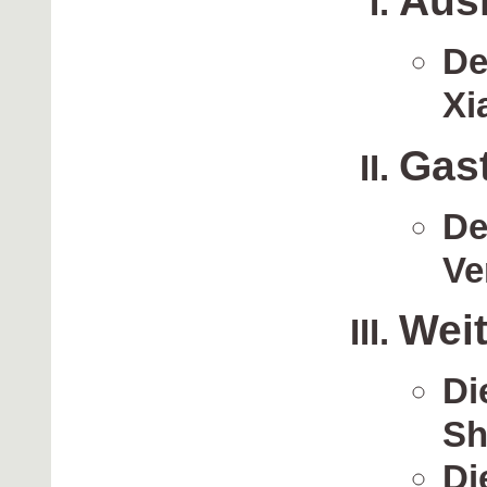
Ausr
De
Xi
Gas
De
Ve
Weit
Di
Sh
Di