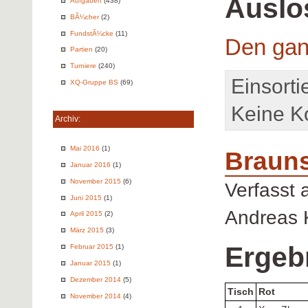
Auslo
Aufgaben
(438)
BÃ¼cher
(2)
FundstÃ¼cke
(11)
Den gan
Partien
(20)
Turniere
(240)
Einsorti
XQ-Gruppe BS
(69)
Keine K
Archiv:
Mai 2016
(1)
Brauns
Januar 2016
(1)
November 2015
(6)
Verfasst
Juni 2015
(1)
Andreas 
April 2015
(2)
März 2015
(3)
Ergeb
Februar 2015
(1)
Januar 2015
(1)
Dezember 2014
(5)
Tisch
Rot
November 2014
(4)