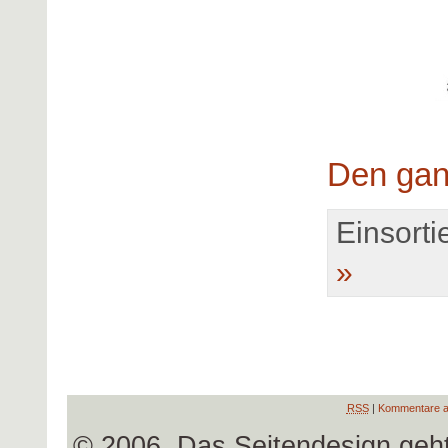
Den gan
Einsortie
»
RSS
|
Kommentare a
© 2006, Das Seitendesign geh