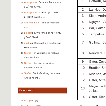
1
Hoffarth, K
Anonymous
: Sehe ein Matt in nur
9 ZÅ«gen. Wo...
2
Lai Hop, D
Anonymous
: 1. R2+4 (1. ...K6+1
3
Klein, Andr
2. H4+2 mate) 1....
4
Nguyen, Vi
Andreas Klein
: Auf der Webseite
des...
5
Wu, Caifan
Le Tam
: d7=f8 f8=e6 e6=g7 f5=f9
6
Tempelman
g7=e8 f9=e9...
7
Gollmar, Ba
quirl
: Zu Weihnachten wieder eine
Himmelsleiter...
8
Reinders, 
Stefan
: Ich versuche es mal aus
dem Kopf, es...
9
Gitter, Zey
Stefan
: Hier sind man wieder
10
Bradler, S
deutlich, dass so...
Stefan
: Die Aufstellung der roten
11
MÃ¶nch, J
Armee riecht...
12
Gitter, Alfr
Meyer zu H
13
Kategorien:
Julius
14
Gitter, Ric
Analysen
(1)