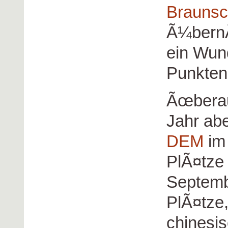
Braunsc
Ã¼bern
ein Wun
Punkten
Ãœberau
Jahr abe
DEM
im 
PlÃ¤tze
Septemb
PlÃ¤tze,
chinesi