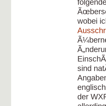
folgende
Ãœberse
wobei ic
Ausschr
Ã¼berne
Ã„nderu
EinschÃ
sind nat
Angaben
englisch
der WXF