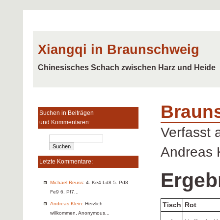
Xiangqi in Braunschweig
Chinesisches Schach zwischen Harz und Heide
Brauns
Suchen in Beiträgen
und Kommentaren:
Verfasst
Andreas 
Letzte Kommentare:
Ergeb
Michael Reuss
: 4. Ke4 Ld8 5. Pd8
Fe9 6. Pf7...
Andreas Klein
: Herzlich
Tisch
Rot
willkommen, Anonymous...