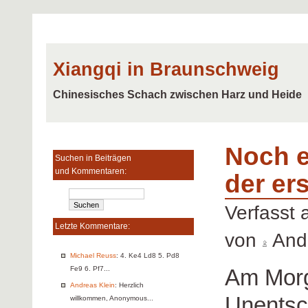
Xiangqi in Braunschweig
Chinesisches Schach zwischen Harz und Heide
Noch e
Suchen in Beiträgen
und Kommentaren:
der er
Verfasst
Letzte Kommentare:
von
Andr
Michael Reuss
: 4. Ke4 Ld8 5. Pd8
Am Morg
Fe9 6. Pf7...
Andreas Klein
: Herzlich
Unentsch
willkommen, Anonymous...