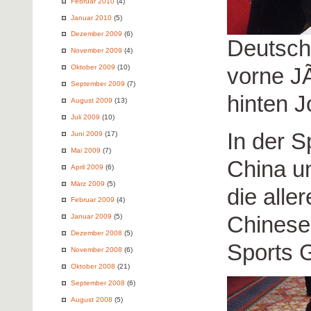
Februar 2010
(4)
Januar 2010
(5)
Dezember 2009
(6)
Deutsch
November 2009
(4)
Oktober 2009
(10)
vorne J
September 2009
(7)
hinten 
August 2009
(13)
Juli 2009
(10)
In der 
Juni 2009
(17)
Mai 2009
(7)
China u
April 2009
(6)
März 2009
(5)
die alle
Februar 2009
(4)
Chinese
Januar 2009
(5)
Dezember 2008
(5)
Sports 
November 2008
(6)
Oktober 2008
(21)
September 2008
(6)
August 2008
(5)