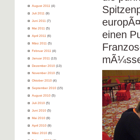
Spitzenp
August 2011
(4)
Juli 2011
(9)
europÃ¤
Juni 2011
(7)
Mai 2011
(5)
einen Pu
April 2011
(6)
Franzos
März 2011
(5)
Februar 2011
(4)
mÃ¼sse
Januar 2011
(13)
Dezember 2010
(13)
November 2010
(5)
Oktober 2010
(4)
September 2010
(15)
August 2010
(5)
Juli 2010
(5)
Juni 2010
(5)
Mai 2010
(9)
April 2010
(9)
März 2010
(6)