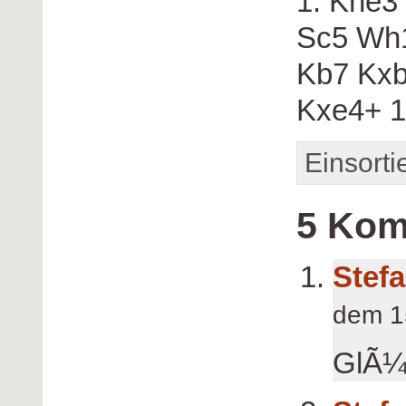
1. Khe3
Sc5 Wh1
Kb7 Kxb
Kxe4+ 1
Einsorti
5 Kom
Stefa
dem 1
GlÃ¼