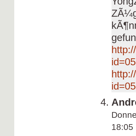
Yongz
ZÃ¼g
kÃ¶nn
gefun
http
id=0
http
id=0
Andr
Donne
18:0