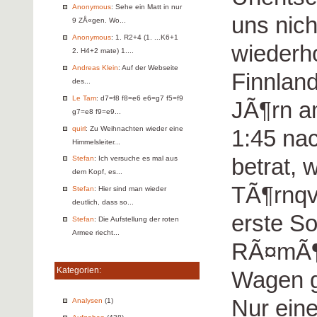
Anonymous
: Sehe ein Matt in nur
uns nic
9 ZÅ«gen. Wo...
Anonymous
: 1. R2+4 (1. ...K6+1
wiederh
2. H4+2 mate) 1....
Andreas Klein
: Auf der Webseite
Finnlan
des...
Le Tam
: d7=f8 f8=e6 e6=g7 f5=f9
JÃ¶rn am
g7=e8 f9=e9...
quirl
: Zu Weihnachten wieder eine
1:45 nac
Himmelsleiter...
betrat, 
Stefan
: Ich versuche es mal aus
dem Kopf, es...
TÃ¶rnqvi
Stefan
: Hier sind man wieder
deutlich, dass so...
erste S
Stefan
: Die Aufstellung der roten
Armee riecht...
RÃ¤mÃ¶ 
Kategorien:
Wagen g
Nur ein
Analysen
(1)