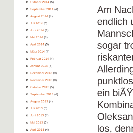
Oktober 2014
(5)
Am Nach
September 2014
(4)
August 2014
(4)
endlich 
Juli 2014
(6)
Mannsch
Juni 2014
(4)
Mai 2014
(6)
sogar t
April 2014
(5)
März 2014
(4)
riskant
Februar 2014
(4)
Allerdin
Januar 2014
(7)
Dezember 2013
(9)
punktlos
November 2013
(9)
Oktober 2013
(5)
ein biÃ
September 2013
(4)
Kombina
August 2013
(4)
Juli 2013
(5)
Oleksan
Juni 2013
(4)
Mai 2013
(5)
los, de
April 2013
(4)