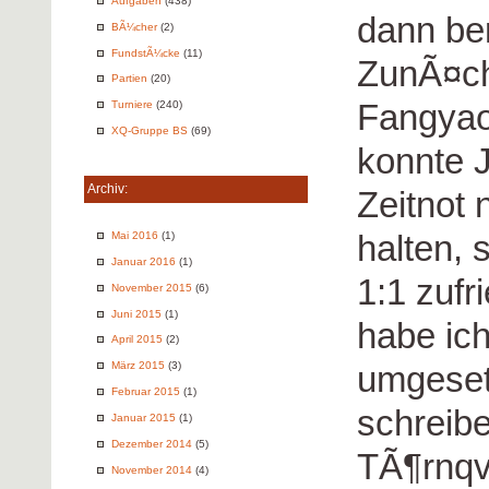
Aufgaben
(438)
dann ber
BÃ¼cher
(2)
FundstÃ¼cke
(11)
ZunÃ¤chs
Partien
(20)
Fangyao
Turniere
(240)
XQ-Gruppe BS
(69)
konnte J
Archiv:
Zeitnot 
halten, 
Mai 2016
(1)
Januar 2016
(1)
1:1 zufr
November 2015
(6)
Juni 2015
(1)
habe ic
April 2015
(2)
umgesetz
März 2015
(3)
Februar 2015
(1)
schreibe
Januar 2015
(1)
Dezember 2014
(5)
TÃ¶rnqvi
November 2014
(4)