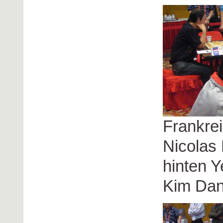
Frankrei
Nicolas
hinten 
Kim Da