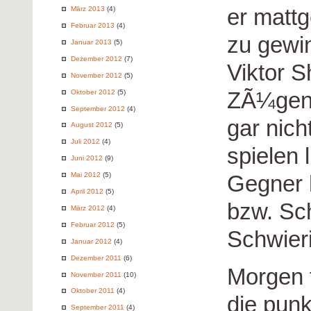
er mattg
März 2013
(4)
Februar 2013
(4)
zu gewi
Januar 2013
(5)
Dezember 2012
(7)
Viktor S
November 2012
(5)
ZÃ¼gen f
Oktober 2012
(5)
September 2012
(4)
gar nich
August 2012
(5)
Juli 2012
(4)
spielen 
Juni 2012
(9)
Mai 2012
(5)
Gegner h
April 2012
(5)
bzw. Sc
März 2012
(4)
Februar 2012
(5)
Schwieri
Januar 2012
(4)
Dezember 2011
(6)
Morgen 
November 2011
(10)
Oktober 2011
(4)
die punk
September 2011
(4)