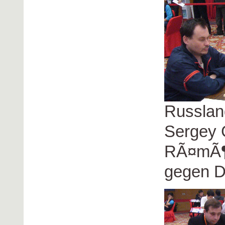
Russlan
Sergey 
RÃ¤mÃ¶,
gegen D