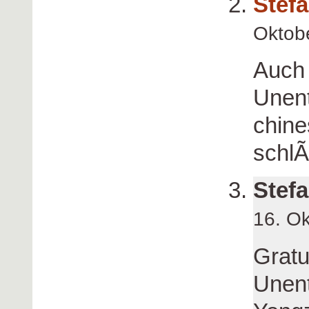
Stef
Oktob
Auch
Unent
chine
schlÃ
Stefa
16. O
Gratu
Unen