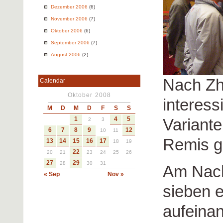
Dezember 2006
(6)
November 2006
(7)
Oktober 2006
(6)
September 2006
(7)
August 2006
(2)
Nach Zh
Calendar
Oktober 2008
interess
M
D
M
D
F
S
S
1
4
5
Variante
2
3
6
7
8
9
12
10
11
Remis g
13
14
15
16
17
18
19
22
20
21
23
24
25
26
27
29
28
30
31
Am Nach
« Sep
Nov »
sieben 
aufeinan