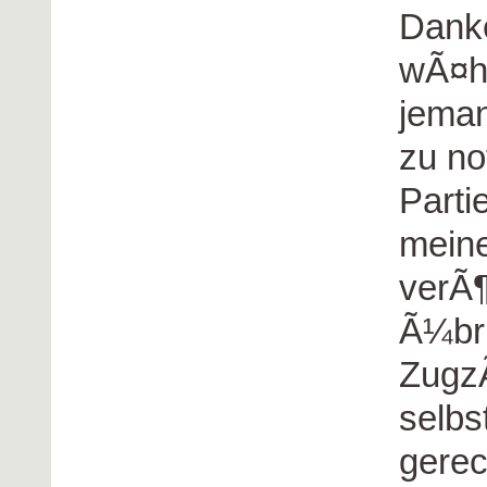
Danke
wÃ¤hr
jeman
zu no
Parti
mein
verÃ¶
Ã¼bri
ZugzÃ
selbs
gerec