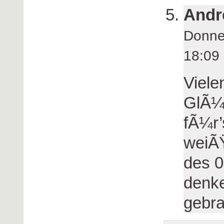
Andr
Donne
18:0
Viele
GlÃ¼
fÃ¼r
weiÃŸ
des 0
denke
gebra